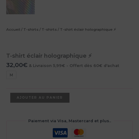
Accueil
/
T-shirts
/
T-shirts
/ T-shirt éclair holographique ⚡️
T-shirt éclair holographique ⚡️
32,00
€
& Livraison 5,99€ - Offert dès 60€ d'achat
M
quantité
AJOUTER AU PANIER
de
T-
shirt
éclair
Paiement via Visa, Mastercard et plus..
holographique
⚡️