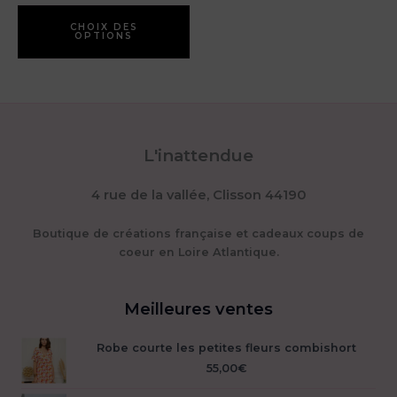
Ce
Le
produit
CHOIX DES
op
OPTIONS
a
pe
plusieurs
êt
variations.
ch
Les
su
options
la
peuvent
pa
L'inattendue
être
du
choisies
pr
4 rue de la vallée, Clisson 44190
sur
la
page
Boutique de créations française et cadeaux coups de
du
coeur en Loire Atlantique.
produit
Meilleures ventes
Robe courte les petites fleurs combishort
55,00
€