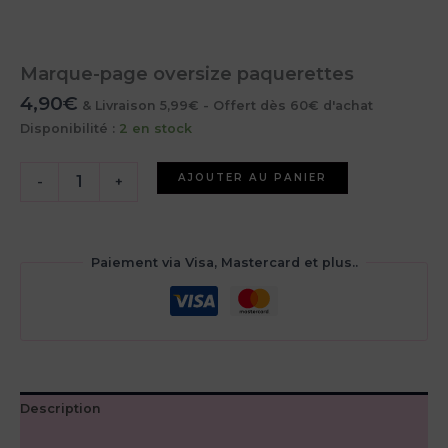
Marque-page oversize paquerettes
4,90
€
& Livraison 5,99€ - Offert dès 60€ d'achat
Disponibilité :
2 en stock
quantité
AJOUTER AU PANIER
-
+
de
Marque-
page
oversize
Paiement via Visa, Mastercard et plus..
paquerettes
Description
Avis (0)