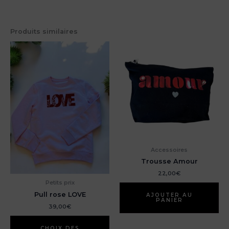
Produits similaires
Accessoires
Trousse Amour
22,00
€
Petits prix
Pull rose LOVE
AJOUTER AU
PANIER
39,00
€
Ce
produit
CHOIX DES