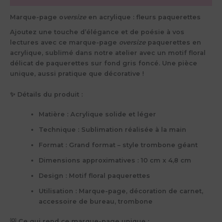
Marque-page o
versize
en acrylique : fleurs paquerettes
Ajoutez une touche d’élégance et de poésie à vos
lectures avec ce marque-page
oversize
paquerettes en
acrylique, sublimé dans notre atelier avec un motif floral
délicat de paquerettes sur fond gris foncé. Une pièce
unique, aussi pratique que décorative !
✨ Détails du produit :
Matière
: Acrylique solide et léger
Technique
: Sublimation réalisée à la main
Format
: Grand format – style trombone géant
Dimensions approximatives
: 10 cm x 4,8 cm
Design
: Motif floral paquerettes
Utilisation
: Marque-page, décoration de carnet,
accessoire de bureau, trombone
💡 Ce qui rend ce marque-page unique :