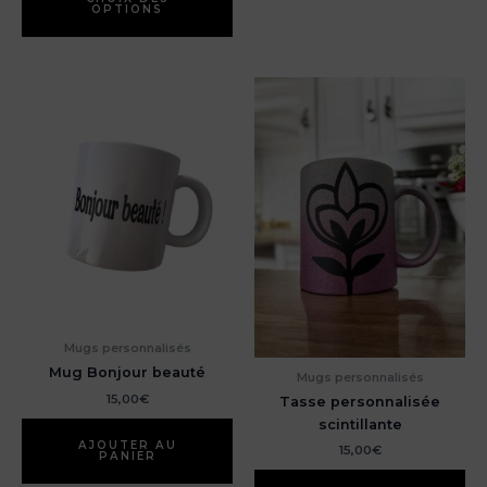
OPTIONS
a
plusieurs
variations.
Les
options
peuvent
être
choisies
sur
la
page
du
produit
Mugs personnalisés
Mug Bonjour beauté
Mugs personnalisés
15,00
€
Tasse personnalisée
scintillante
AJOUTER AU
15,00
€
PANIER