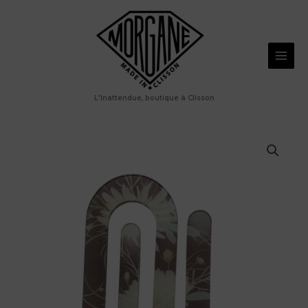
Aller
page
au
oversize
paquerettes
contenu
L'Inattendue, boutique à Clisson