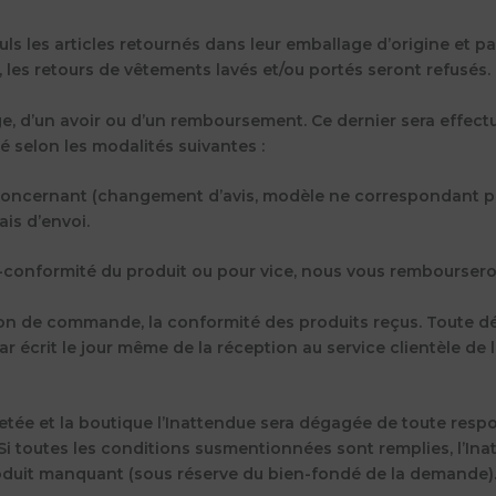
s les articles retournés dans leur emballage d’origine et par
es retours de vêtements lavés et/ou portés seront refusés.
nge, d’un avoir ou d’un remboursement. Ce dernier sera effe
né selon les modalités suivantes :
 concernant (changement d’avis, modèle ne correspondant pas
is d’envoi.
on-conformité du produit ou pour vice, nous vous remboursero
tion de commande, la conformité des produits reçus. Toute d
écrit le jour même de la réception au service clientèle de l
etée et la boutique l’Inattendue sera dégagée de toute respon
 Si toutes les conditions susmentionnées sont remplies, l’Ina
produit manquant (sous réserve du bien-fondé de la demande)