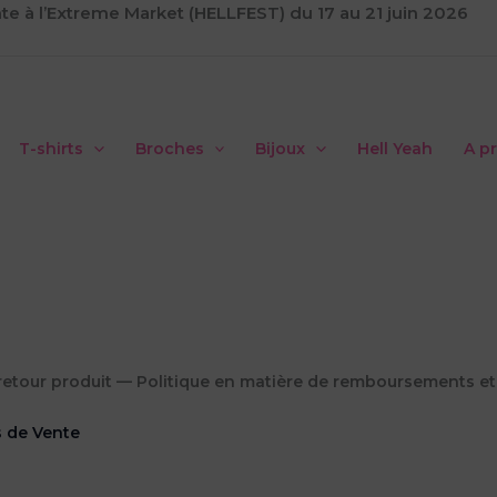
te à l’Extreme Market (HELLFEST) du 17 au 21 juin 2026
T-shirts
Broches
Bijoux
Hell Yeah
A p
 retour produit — Politique en matière de remboursements e
s de Vente