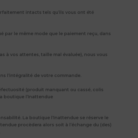
faitement intacts tels qu’ils vous ont été
ctué par le même mode que le paiement reçu, dans
 à vos attentes, taille mal évaluée), nous vous
ns l’intégralité de votre commande.
éfectuosité (produit manquant ou cassé, colis
a boutique l’Inattendue
sabilité. La boutique l’Inattendue se réserve le
ttendue procèdera alors soit à l’échange du (des)
.