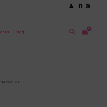
Recherche
ropos
Blog
t de retours—