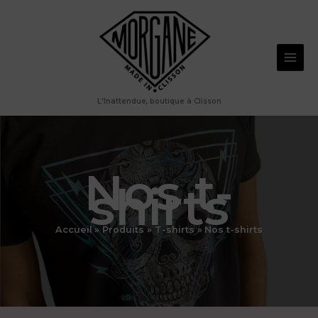
Aller
au
contenu
L'Inattendue, boutique à Clisson
Nos t-
shirts
Accueil
Produits
T-shirts
Nos t-shirts