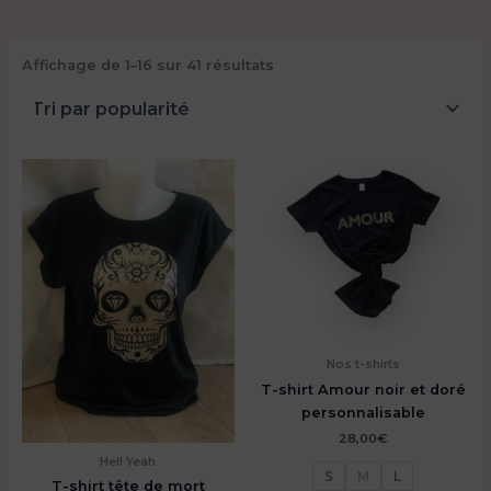
Trié
Affichage de 1–16 sur 41 résultats
par
popularité
Nos t-shirts
T-shirt Amour noir et doré
personnalisable
28,00
€
Hell Yeah
S
M
L
T-shirt tête de mort