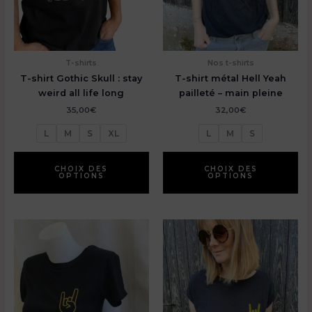
produit
T-shirts
Nos t-shirts
T-shirt Gothic Skull : stay
T-shirt métal Hell Yeah
weird all life long
pailleté – main pleine
35,00
€
32,00
€
L
M
S
XL
L
M
S
Ce
Ce
produit
pr
CHOIX DES
CHOIX DES
OPTIONS
OPTIONS
a
a
plusieurs
pl
variations.
var
Les
Le
options
op
peuvent
pe
être
êt
choisies
ch
sur
su