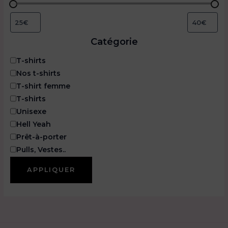
Catégorie
C
T-shirts
a
Nos t-shirts
t
T-shirt femme
é
T-shirts
g
o
Unisexe
r
Hell Yeah
i
Prêt-à-porter
e
Pulls, Vestes..
APPLIQUER