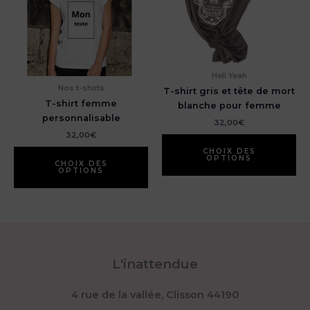
options
peuvent
être
choisies
sur
Hell Yeah
la
Nos t-shirts
T-shirt gris et tête de mort
page
T-shirt femme
blanche pour femme
du
personnalisable
32,00
€
produit
32,00
€
CHOIX DES
OPTIONS
CHOIX DES
OPTIONS
Ce
Ce
produit
produit
a
a
plusieurs
plusieurs
variations.
variations.
Les
L'inattendue
Les
options
options
peuvent
4 rue de la vallée, Clisson 44190
peuvent
être