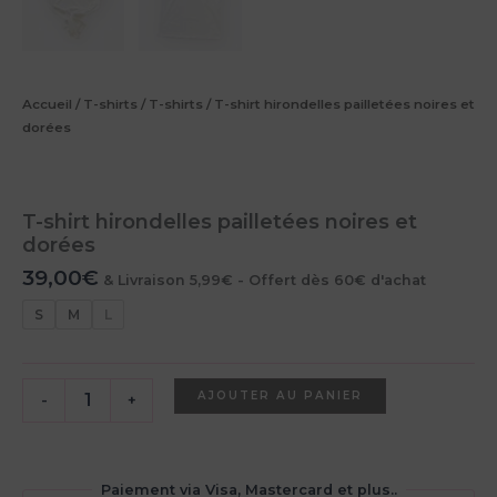
Accueil
/
T-shirts
/
T-shirts
/ T-shirt hirondelles pailletées noires et
dorées
T-shirt hirondelles pailletées noires et
dorées
39,00
€
& Livraison 5,99€ - Offert dès 60€ d'achat
S
M
L
quantité
AJOUTER AU PANIER
-
+
de
T-
shirt
hirondelles
Paiement via Visa, Mastercard et plus..