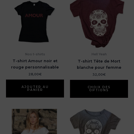
Nos t-shirts
Hell Yeah
T-shirt Amour noir et
T-shirt Tête de Mort
rouge personnalisable
blanche pour femme
28,00
€
32,00
€
AJOUTER AU
CHOIX DES
PANIER
OPTIONS
Ce
produit
a
plusieurs
variations.
Les