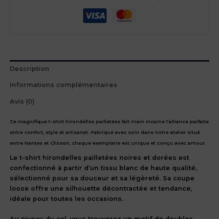
pailletées
noires
et
dorées
Description
Informations complémentaires
Avis (0)
Ce magnifique t-shirt hirondelles pailletées fait main incarne l’alliance parfaite
entre confort, style et artisanat. Fabriqué avec soin dans notre atelier situé
entre Nantes et Clisson, chaque exemplaire est unique et conçu avec amour.
Le t-shirt hirondelles pailletées noires et dorées est
confectionné à partir d’un tissu blanc de haute qualité,
sélectionné pour sa douceur et sa légèreté. Sa coupe
loose offre une silhouette décontractée et tendance,
idéale pour toutes les occasions.
Au niveau du col, vous trouverez un motif de doubles