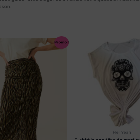
sson.
Promo !
Hell Yeah