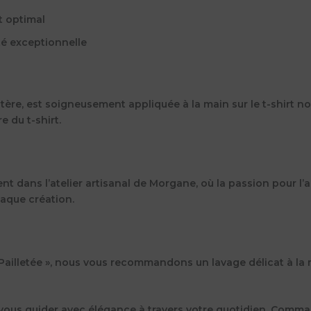
t optimal
té exceptionnelle
re, est soigneusement appliquée à la main sur le t-shirt noir
 du t-shirt.
ans l’atelier artisanal de Morgane, où la passion pour l’art 
haque création.
Pailletée », nous vous recommandons un lavage délicat à la 
vous guider avec élégance à travers votre quotidien. Comman