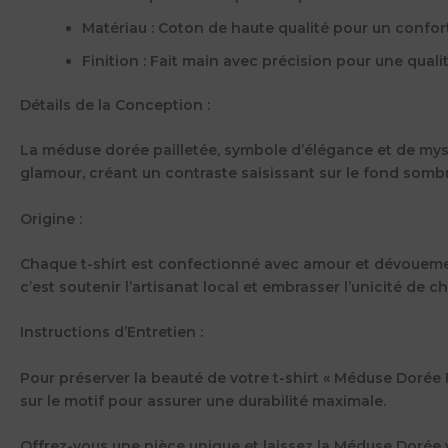
Matériau :
Coton de haute qualité pour un confor
Finition :
Fait main avec précision pour une quali
Détails de la Conception :
La méduse dorée pailletée, symbole d’élégance et de mystè
glamour, créant un contraste saisissant sur le fond sombre
Origine :
Chaque t-shirt est confectionné avec amour et dévouement d
c’est soutenir l’artisanat local et embrasser l’unicité de c
Instructions d’Entretien :
Pour préserver la beauté de votre t-shirt « Méduse Dorée 
sur le motif pour assurer une durabilité maximale.
Offrez-vous une pièce unique et laissez la Méduse Dorée 