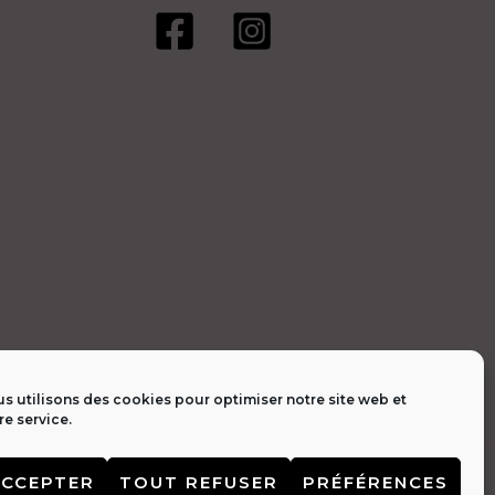
page
du
produit
s utilisons des cookies pour optimiser notre site web et
re service.
tialité 🔒
|
Contact 📩
ACCEPTER
TOUT REFUSER
PRÉFÉRENCES