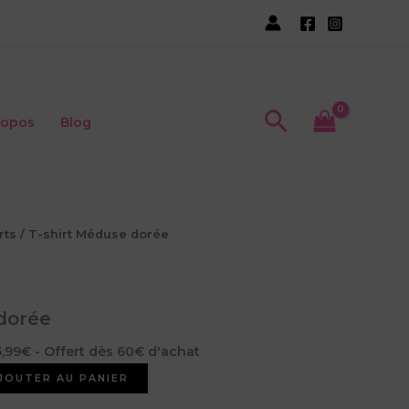
shirt
Méduse
dorée
Recherche
ropos
Blog
rts
/ T-shirt Méduse dorée
dorée
5,99€ - Offert dès 60€ d'achat
JOUTER AU PANIER