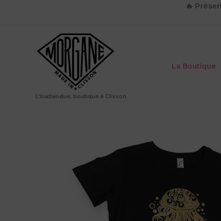
Aller
🔥
Présen
au
contenu
La Boutique
L'Inattendue, boutique à Clisson