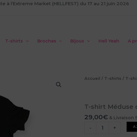
te à l’Extreme Market (HELLFEST) du 17 au 21 juin 2026
T-shirts
Broches
Bijoux
Hell Yeah
A p
Accueil
/
T-shirts
/
T-shi
T-shirt Méduse 
29,00
€
& Livraison 
quantité
A
-
+
de
T-