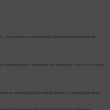
. Les paillettes scintillantes ajoutent une touche de
se marie avec l’expertise du fait main. Choisir ce t-shirt,
main et un séchage à l’ombre. Évitez le repassage direct
dez dès maintenant ce t-shirt exclusif, créé avec