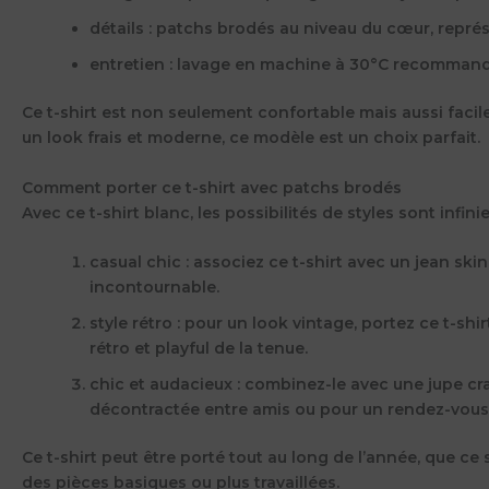
détails
: patchs brodés au niveau du cœur, représ
entretien
: lavage en machine à 30°C recommandé
Ce t-shirt est non seulement confortable mais aussi facile
un look frais et moderne, ce modèle est un choix parfait.
Comment porter ce t-shirt avec patchs brodés
Avec ce t-shirt blanc, les possibilités de styles sont infin
casual chic
: associez ce t-shirt avec un jean sk
incontournable.
style rétro
: pour un look vintage, portez ce t-shi
rétro et playful de la tenue.
chic et audacieux
: combinez-le avec une jupe cr
décontractée entre amis ou pour un rendez-vous
Ce t-shirt peut être porté tout au long de l’année, que ce
des pièces basiques ou plus travaillées.