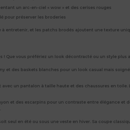
entant un arc-en-ciel « wow » et des cerises rouges
 pour préserver les broderies
 à entretenir, et les patchs brodés ajoutent une texture uni
ies ! Que vous préfériez un look décontracté ou un style plus af
inny et des baskets blanches pour un look casual mais soign
rt avec un pantalon à taille haute et des chaussures en toile
ayon et des escarpins pour un contraste entre élégance et d
.
 soit seul en été ou sous une veste en hiver. Sa coupe class