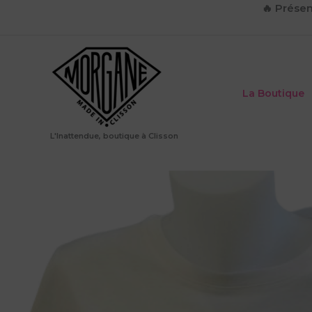
Aller
🔥
Présen
au
contenu
La Boutique
L'Inattendue, boutique à Clisson