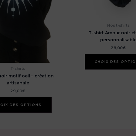
Nos t-shirts
T-shirt Amour noir e
personnalisabl
28,00
€
CHOIX DES OPTI
T-shirts
noir motif oeil – création
artisanale
29,00
€
Ce
OIX DES OPTIONS
produit
a
plusieurs
variations.
Les