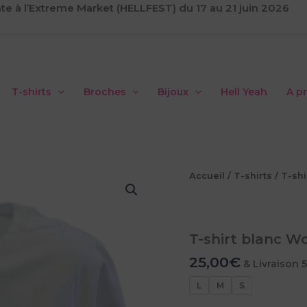
te à l’Extreme Market (HELLFEST) du 17 au 21 juin 2026
T-shirts
Broches
Bijoux
Hell Yeah
A p
Accueil
/
T-shirts
/
T-shi
T-shirt blanc W
25,00
€
& Livraison 
L
M
S