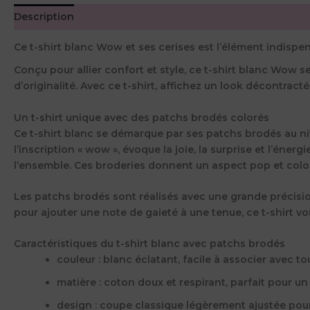
Description
Informations complémentaires
Avis (0)
Ce t-shirt blanc Wow et ses cerises est l’élément indispe
Conçu pour allier confort et style, ce t-shirt blanc Wow 
d’originalité. Avec ce t-shirt, affichez un look décontracté
Un t-shirt unique avec des patchs brodés colorés
Ce t-shirt blanc se démarque par ses patchs brodés au nive
l’inscription « wow », évoque la joie, la surprise et l’éne
l’ensemble. Ces broderies donnent un aspect pop et color
Les patchs brodés sont réalisés avec une grande précisi
pour ajouter une note de gaieté à une tenue, ce t-shirt vo
Caractéristiques du t-shirt blanc avec patchs brodés
couleur
: blanc éclatant, facile à associer avec to
matière
: coton doux et respirant, parfait pour u
design
: coupe classique légèrement ajustée pour