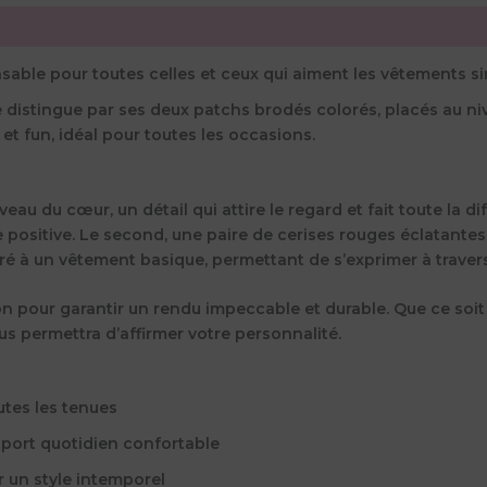
nsable pour toutes celles et ceux qui aiment les vêtements s
se distingue par ses deux patchs brodés colorés, placés au n
 et fun, idéal pour toutes les occasions.
au du cœur, un détail qui attire le regard et fait toute la di
rgie positive. Le second, une paire de cerises rouges éclatant
é à un vêtement basique, permettant de s’exprimer à travers
on pour garantir un rendu impeccable et durable. Que ce soi
us permettra d’affirmer votre personnalité.
utes les tenues
n port quotidien confortable
 un style intemporel