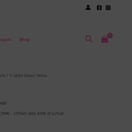
Recherche
ropos
Blog
rts
/ T-shirt blanc Wow
ow
5,99€ - Offert dès 60€ d'achat