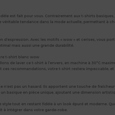
modèle est fait pour vous. Contrairement aux t-shirts basique
e véritable tendance dans la mode actuelle, permettant à c
 d’expression. Avec les motifs « wow » et cerises, vous porte
imal mais aussi une grande durabilité.
tre t-shirt blanc wow
lons de laver ce t-shirt à l’envers, en machine à 30°C maximu
ant ces recommandations, votre t-shirt restera impeccable, et
ce n’est pas un hasard. Ils apportent une touche de fraîcheur
r un basique en pièce unique, ajoutant une dimension artisti
 style tout en restant fidèle à un look épuré et moderne. Qu
it à intégrer dans votre garde-robe.