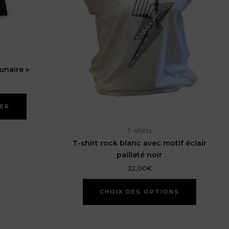
unaire »
IER
T-shirts
T-shirt rock blanc avec motif éclair
pailleté noir
32,00
€
Ce
CHOIX DES OPTIONS
produit
a
plusieur
variation