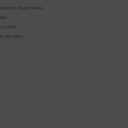
 options disponibles.
xte.
t-shirt.
 du reste !