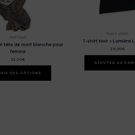
Nos t-shirts
Hell Yeah
T-shirt Noir « Lumière L
 et tête de mort blanche pour
29,00
€
femme
32,00
€
AJOUTER AU PAN
Ce
OIX DES OPTIONS
produit
a
plusieurs
variations.
Les
options
peuvent
être
choisies