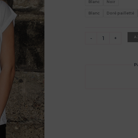
Blanc
Noir
Blanc
Doré pailletté
quantité
A
-
+
de
T-
shirt
femme
P
personnalisable