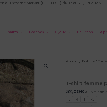
te à l’Extreme Market (HELLFEST) du 17 au 21 juin 2026
T-shirts
Broches
Bijoux
Hell Yeah
A p
Accueil
/
T-shirts
/
T-shi
T-shirt femme p
32,00
€
& Livraison 
L
M
S
XL