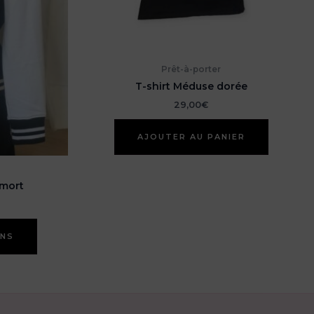
Prêt-à-porter
T-shirt Méduse dorée
29,00
€
AJOUTER AU PANIER
 mort
Ce
ONS
produit
a
plusieurs
variations.
Les