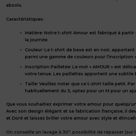
absolu.
Caractéristiques:
Matière: Notre t-shirt Amour est fabriqué à parti
la journée.
Couleur: Le t-shirt de base est en noir, apportan
parmi une gamme de couleurs pour l’inscription «
Inscription Pailletée: Le mot « AMOUR » est délic
votre tenue. Les paillettes apportent une subtile br
Taille: Veuillez noter que ce t-shirt taille petit.
habituellement du S, optez pour un M pour un aj
Que vous souhaitiez exprimer votre amour pour quelqu’un d
Avec son design élégant et sa fabrication française, il 
et Doré et laissez briller votre amour avec style et étincell
On conseille un lavage à 30°, possibilité de repasser (sur