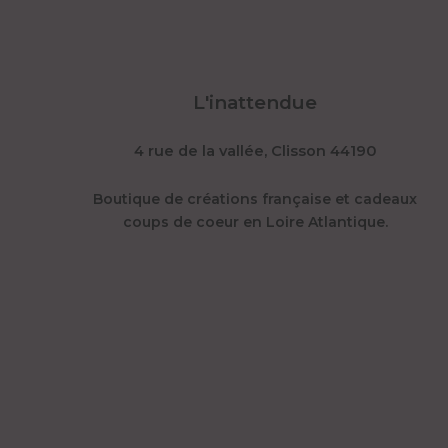
page
du
produit
L'inattendue
4 rue de la vallée, Clisson 44190
Boutique de créations française et cadeaux
coups de coeur en Loire Atlantique.