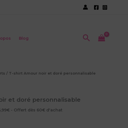
Recherche
ropos
Blog
rts
/ T-shirt Amour noir et doré personnalisable
oir et doré personnalisable
5,99€ - Offert dès 60€ d'achat