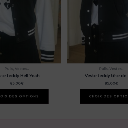
Pulls, Vestes..
Pulls, Vestes..
ste teddy Hell Yeah
Veste teddy tête de
85,00
€
85,00
€
Ce
OIX DES OPTIONS
CHOIX DES OPTI
produit
a
plusieurs
variations.
Les