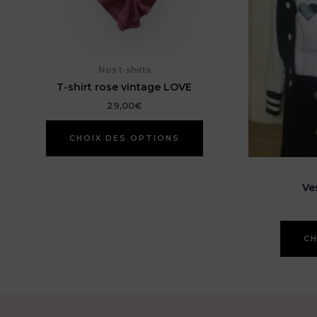
Nos t-shirts
T-shirt rose vintage LOVE
29,00
€
Ce
CHOIX DES OPTIONS
produit
a
plusieurs
Ve
variations.
Les
options
peuvent
CH
être
choisies
sur
la