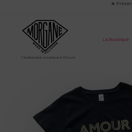
Aller
🔥
Présen
au
contenu
La Boutique
L'Inattendue, boutique à Clisson