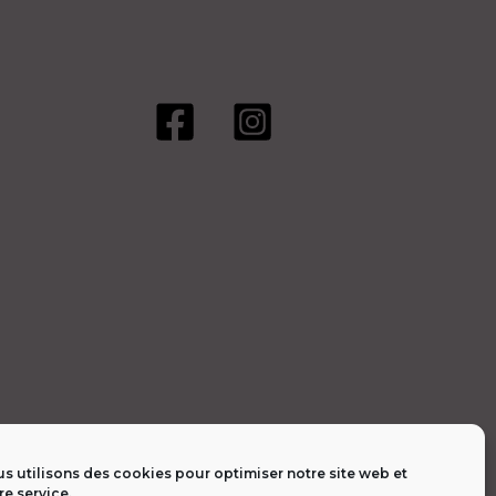
options
peuvent
être
choisies
sur
la
page
du
produit
s utilisons des cookies pour optimiser notre site web et
re service.