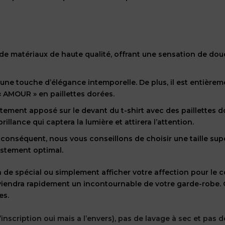
r de matériaux de haute qualité, offrant une sensation de do
t une touche d’élégance intemporelle. De plus, il est entière
 AMOUR » en paillettes dorées.
atement apposé sur le devant du t-shirt avec des paillettes 
illance qui captera la lumière et attirera l’attention.
 Par conséquent, nous vous conseillons de choisir une taille sup
ustement optimal.
e spécial ou simplement afficher votre affection pour le conc
deviendra rapidement un incontournable de votre garde-robe. 
es.
 l’inscription oui mais a l’envers), pas de lavage à sec et pa