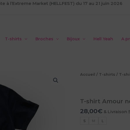
te à l’Extreme Market (HELLFEST) du 17 au 21 juin 2026
T-shirts
Broches
Bijoux
Hell Yeah
A p
Accueil
/
T-shirts
/
T-shi
T-shirt Amour n
28,00
€
& Livraison 
S
M
L