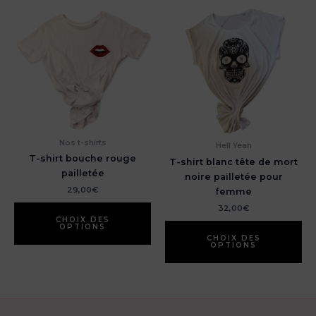
variations.
su
Les
la
options
pa
peuvent
du
être
pr
choisies
sur
la
page
du
Nos t-shirts
Hell Yeah
produit
T-shirt bouche rouge
T-shirt blanc tête de mort
pailletée
noire pailletée pour
29,00
€
femme
Ce
32,00
€
produit
CHOIX DES
Ce
OPTIONS
a
pr
CHOIX DES
OPTIONS
plusieurs
a
variations.
pl
Les
var
options
Le
peuvent
op