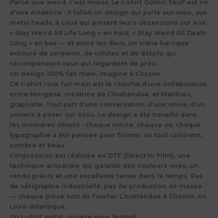
Parce que weird, c’est mieux. Le t-shirt Gothic Skull est né
d’une évidence : il fallait un design qui parle aux vrais, aux
metal heads, à ceux qui portent leurs obsessions sur eux.
« Stay Weird All Life Long » en haut, « Stay Weird All Death
Long » en bas — et entre les deux, un crâne baroque
entouré de serpents, de volutes et de détails qui
récompensent ceux qui regardent de près.
Un design 100% fait main, imaginé à Clisson
Ce t-shirt rock fait main est le résultat d’une collaboration
entre Morgane, créatrice de L’Inattendue, et Matthieu,
graphiste. Tout part d’une conversation, d’une envie, d’un
univers à poser sur tissu. Le design a été travaillé dans
les moindres détails : chaque volute, chaque os, chaque
typographie a été pensée pour former un tout cohérent,
sombre et beau.
L’impression est réalisée en DTF (Direct to Film), une
technique artisanale qui garantit des couleurs vives, un
rendu précis et une excellente tenue dans le temps. Pas
de sérigraphie industrielle, pas de production de masse
— chaque pièce sort de l’atelier L’Inattendue à Clisson, en
Loire-Atlantique.
Un t-shirt métal unisexe pour festival