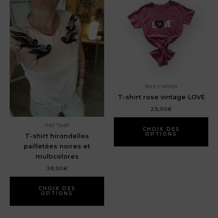
Nos t-shirts
T-shirt rose vintage LOVE
29,00
€
Ce
Hell Yeah
pr
CHOIX DES
OPTIONS
T-shirt hirondelles
a
pailletées noires et
pl
multicolores
var
39,00
€
Le
Ce
op
produit
CHOIX DES
pe
OPTIONS
a
êt
plusieurs
ch