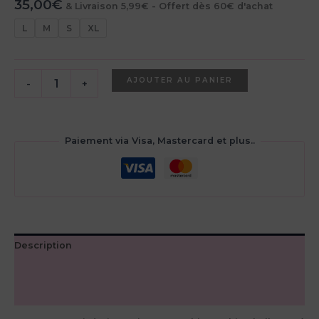
35,00
€
& Livraison 5,99€ - Offert dès 60€ d'achat
L
M
S
XL
quantité
AJOUTER AU PANIER
-
+
de
T-
shirt
Gothic
Paiement via Visa, Mastercard et plus..
Skull
:
stay
weird
all
life
long
Description
Informations complémentaires
Avis (0)