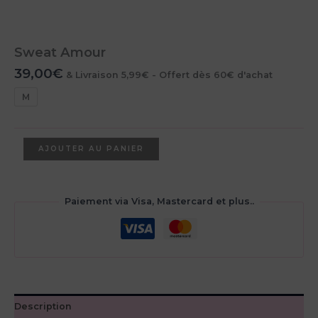
Sweat Amour
39,00
€
& Livraison 5,99€ - Offert dès 60€ d'achat
M
quantité
AJOUTER AU PANIER
de
Sweat
Amour
Paiement via Visa, Mastercard et plus..
Description