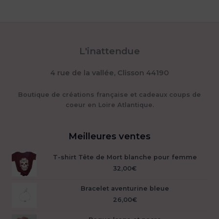
variations.
Les
options
peuvent
être
L'inattendue
choisies
sur
4 rue de la vallée, Clisson 44190
la
page
du
Boutique de créations française et cadeaux coups de
produit
coeur en Loire Atlantique.
Meilleures ventes
T-shirt Tête de Mort blanche pour femme
32,00
€
Bracelet aventurine bleue
26,00
€