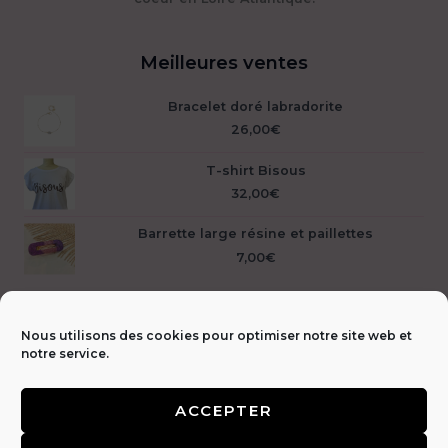
pr
Meilleures ventes
Bracelet doré labradorite
26,00
€
T-shirt Bisous
32,00
€
Barrette large résine et paillettes
7,00
€
Nous utilisons des cookies pour optimiser notre site web et
notre service.
ACCEPTER
Livraison &