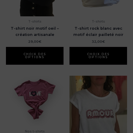
T-shirts
T-shirts
T-shirt noir motif oeil –
T-shirt rock blanc avec
création artisanale
motif éclair pailleté noir
29,00
€
32,00
€
Ce
Ce
produit
pr
CHOIX DES
CHOIX DES
OPTIONS
OPTIONS
a
a
plusieurs
pl
variations.
var
Les
Le
options
op
peuvent
pe
être
êt
choisies
ch
sur
su
la
la
page
pa
du
du
Nos t-shirts