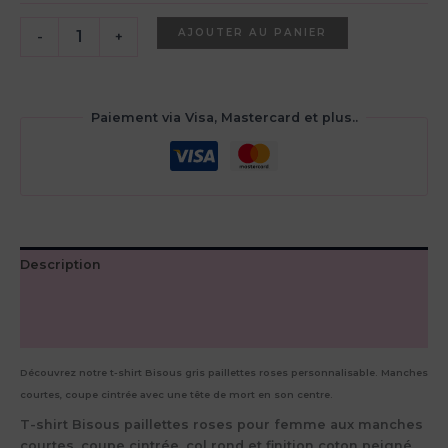
quantité
AJOUTER AU PANIER
-
+
de
T-
shirt
Bisous
Paiement via Visa, Mastercard et plus..
paillettes
roses
Description
Informations complémentaires
Avis (0)
Découvrez notre t-shirt Bisous gris paillettes roses personnalisable. Manches
courtes, coupe cintrée avec une tête de mort en son centre.
T-shirt Bisous paillettes roses pour femme aux manches
courtes, coupe cintrée, col rond et finition coton peigné