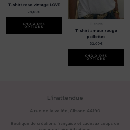
produit
pr
T-shirt rose vintage LOVE
29,00
€
Ce
T-shirts
produit
CHOIX DES
OPTIONS
a
T-shirt amour rouge
plusieurs
paillettes
variations.
32,00
€
Les
Ce
options
pr
CHOIX DES
OPTIONS
peuvent
a
être
pl
choisies
var
sur
Le
la
op
page
pe
L'inattendue
du
êt
produit
ch
4 rue de la vallée, Clisson 44190
su
la
pa
Boutique de créations française et cadeaux coups de
du
coeur en Loire Atlantique.