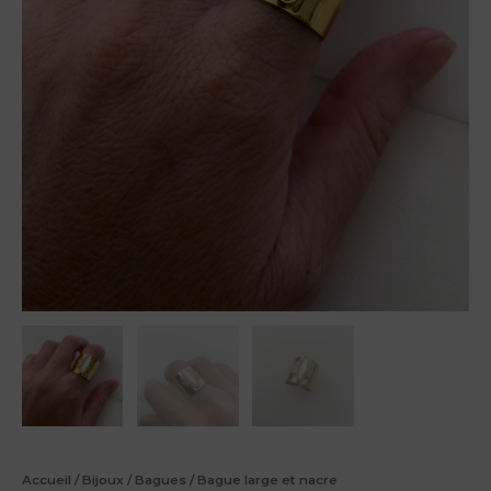
Accueil
/
Bijoux
/
Bagues
/ Bague large et nacre