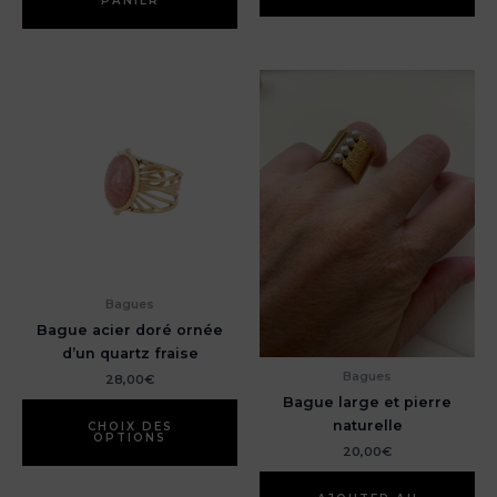
PANIER
Bagues
Bague acier doré ornée
d’un quartz fraise
Bagues
28,00
€
Bague large et pierre
Ce
naturelle
produit
CHOIX DES
OPTIONS
a
20,00
€
plusieurs