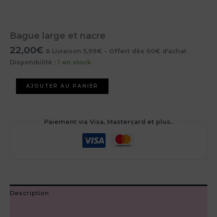
Bague large et nacre
22,00
€
& Livraison 5,99€ - Offert dès 60€ d'achat
Disponibilité :
1 en stock
quantité
AJOUTER AU PANIER
de
Bague
large
et
Paiement via Visa, Mastercard et plus..
nacre
Description
Avis (0)