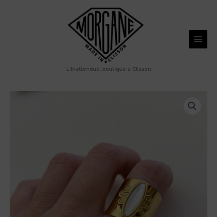
Aller
Bague
au
large
contenu
et
nacre
L'Inattendue, boutique à Clisson