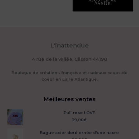
variations.
AJOUTER AU
PANIER
Les
options
peuvent
être
choisies
sur
L'inattendue
la
page
du
4 rue de la vallée, Clisson 44190
produit
Boutique de créations française et cadeaux coups de
coeur en Loire Atlantique.
Meilleures ventes
Pull rose LOVE
39,00
€
Bague acier doré ornée d'une nacre