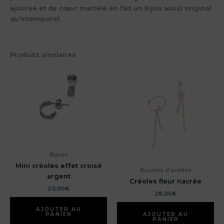
ajourée et de cœur martelé en fait un bijou aussi original
qu’intemporel.
Produits similaires
Bijoux
Mini créoles effet croisé
Boucles d’oreilles
argent
Créoles fleur nacrée
20,00
€
28,00
€
AJOUTER AU
PANIER
AJOUTER AU
PANIER