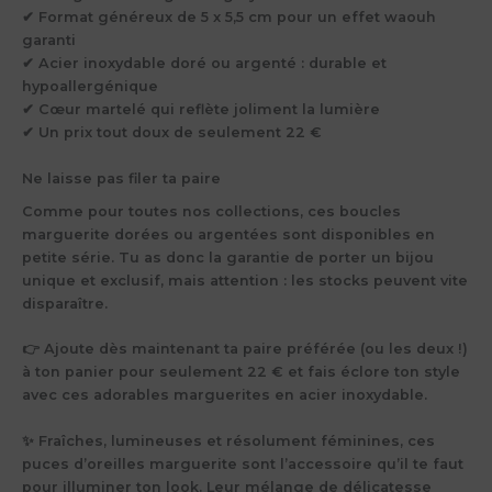
✔ Format généreux de 5 x 5,5 cm pour un effet waouh
garanti
✔ Acier inoxydable doré ou argenté : durable et
hypoallergénique
✔ Cœur martelé qui reflète joliment la lumière
✔ Un prix tout doux de seulement
22 €
Ne laisse pas filer ta paire
Comme pour toutes nos collections, ces
boucles
marguerite dorées ou argentées
sont disponibles en
petite série
. Tu as donc la garantie de porter un bijou
unique et exclusif
, mais attention : les stocks peuvent vite
disparaître.
👉 Ajoute dès maintenant ta paire préférée (ou les deux !)
à ton panier pour seulement
22 €
et fais éclore ton style
avec ces adorables marguerites en acier inoxydable.
✨ Fraîches, lumineuses et résolument féminines, ces
puces d’oreilles marguerite
sont l’accessoire qu’il te faut
pour illuminer ton look. Leur mélange de délicatesse