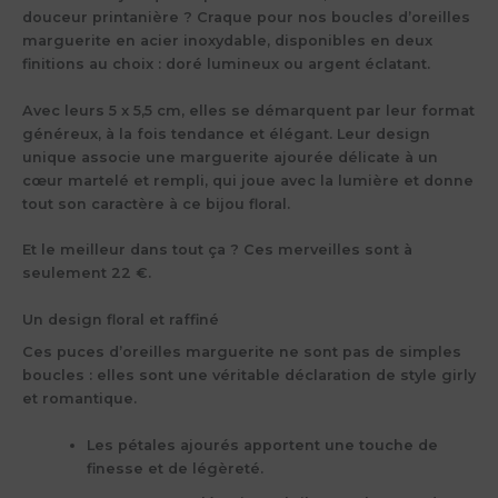
douceur printanière
? Craque pour nos
boucles d’oreilles
marguerite en acier inoxydable
, disponibles en deux
finitions au choix :
doré lumineux
ou
argent éclatant
.
Avec leurs
5 x 5,5 cm
, elles se démarquent par leur format
généreux, à la fois tendance et élégant. Leur design
unique associe une
marguerite ajourée délicate
à un
cœur martelé et rempli
, qui joue avec la lumière et donne
tout son caractère à ce bijou floral.
Et le meilleur dans tout ça ? Ces merveilles sont à
seulement
22 €
.
Un design floral et raffiné
Ces
puces d’oreilles marguerite
ne sont pas de simples
boucles : elles sont une véritable
déclaration de style girly
et romantique
.
Les
pétales ajourés
apportent une touche de
finesse et de légèreté.