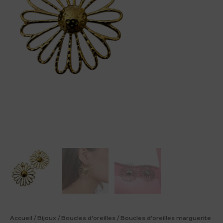
Accueil
/
Bijoux
/
Boucles d’oreilles
/ Boucles d’oreilles marguerite