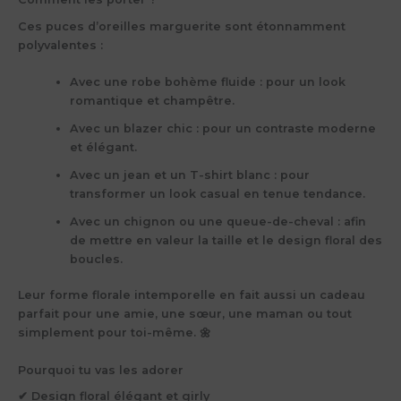
Ces
puces d’oreilles marguerite
sont étonnamment
polyvalentes :
Avec une
robe bohème fluide
: pour un look
romantique et champêtre.
Avec un
blazer chic
: pour un contraste moderne
et élégant.
Avec un
jean et un T-shirt blanc
: pour
transformer un look casual en tenue tendance.
Avec un
chignon ou une queue-de-cheval
: afin
de mettre en valeur la taille et le design floral des
boucles.
Leur forme florale intemporelle en fait aussi un
cadeau
parfait
pour une amie, une sœur, une maman ou tout
simplement pour toi-même. 🌼
Pourquoi tu vas les adorer
✔ Design floral élégant et girly