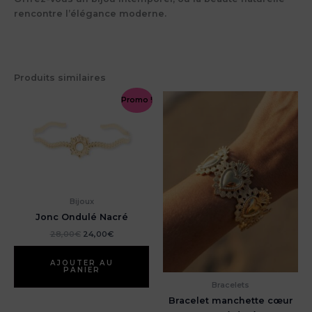
rencontre l’élégance moderne.
Produits similaires
Promo !
Bijoux
Jonc Ondulé Nacré
Le
Le
28,00
€
24,00
€
prix
prix
initial
actuel
était :
est :
AJOUTER AU
PANIER
28,00€.
24,00€.
Bracelets
Bracelet manchette cœur