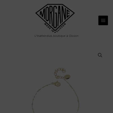
Aller
au
contenu
L'Inattendue, boutique à Clisson