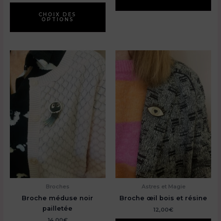
Ce
produit
CHOIX DES
OPTIONS
a
plusieurs
variations.
Les
options
peuvent
être
choisies
sur
la
page
du
produit
Broches
Astres et Magie
Broche méduse noir
Broche œil bois et résine
pailletée
12,00
€
14,00
€