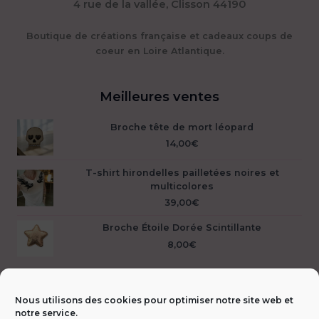
4 rue de la vallée, Clisson 44190
Boutique de créations française et cadeaux coups de
coeur en Loire Atlantique.
Meilleures ventes
Broche tête de mort léopard
14,00
€
T-shirt hirondelles pailletées noires et
multicolores
39,00
€
Broche Étoile Dorée Scintillante
8,00
€
Nous utilisons des cookies pour optimiser notre site web et
notre service.