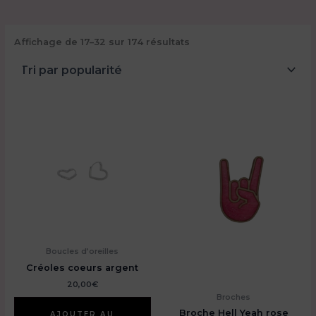
Trié
Affichage de 17–32 sur 174 résultats
par
popularité
Boucles d’oreilles
Créoles coeurs argent
20,00
€
Broches
Broche Hell Yeah rose
AJOUTER AU