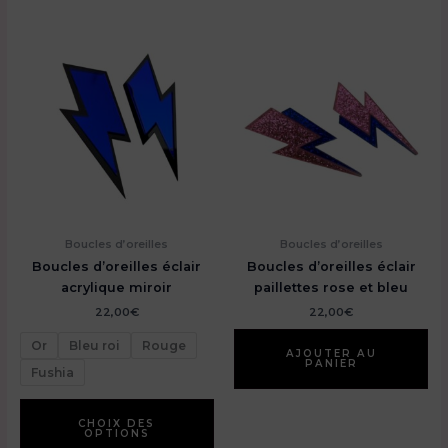
Boucles d’oreilles
Boucles d’oreilles
Boucles d’oreilles éclair
Boucles d’oreilles éclair
acrylique miroir
paillettes rose et bleu
22,00
€
22,00
€
Or
Bleu roi
Rouge
AJOUTER AU
PANIER
Fushia
Ce
produit
CHOIX DES
OPTIONS
a