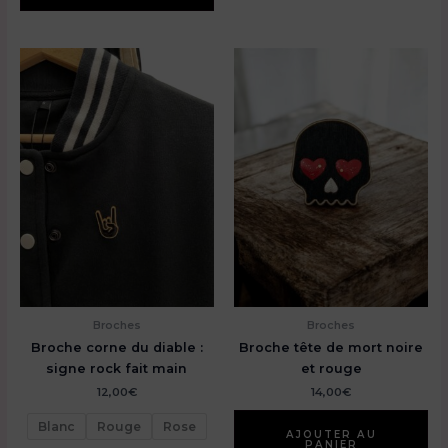
plusieurs
variations.
Les
options
peuvent
être
choisies
sur
la
page
du
produit
Broches
Broches
Broche corne du diable :
Broche tête de mort noire
signe rock fait main
et rouge
12,00
€
14,00
€
Blanc
Rouge
Rose
AJOUTER AU
PANIER