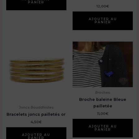
PANIER
12,00
€
AJOUTER AU
PANIER
Broches
Broche baleine Bleue
pailletée
Joncs Bouddhistes
11,00
€
Bracelets joncs pailletés or
4,50
€
AJOUTER AU
PANIER
AJOUTER AU
PANIER