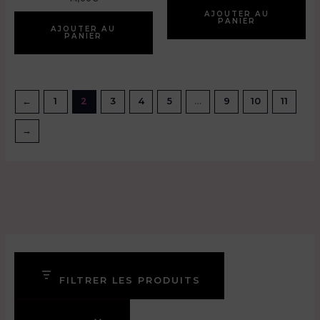
AJOUTER AU
PANIER
AJOUTER AU
PANIER
←
1
2
3
4
5
…
9
10
11
→
FILTRER LES PRODUITS