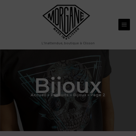
Aller
au
contenu
L'Inattendue, boutique à Clisson
Bijoux
Accueil
Produits
Bijoux
Page 2