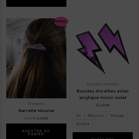
Promo !
Boucles d’oreilles
Boucles d’oreilles éclair
acrylique miroir violet
Morgane
22,00
€
Barrette Mounie
Or
Bleu roi
Rouge
Le
Le
6,00
€
4,20
€
prix
prix
Fushia
initial
actuel
était :
est :
AJOUTER AU
Ce
PANIER
6,00€.
4,20€.