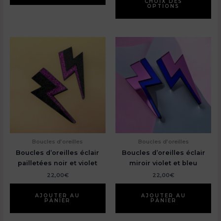
pr
CHOIX DES
OPTIONS
a
pl
var
Le
op
pe
êt
ch
su
la
pa
du
pr
Boucles d’oreilles
Boucles d’oreilles
Boucles d’oreilles éclair
Boucles d’oreilles éclair
pailletées noir et violet
miroir violet et bleu
22,00
€
22,00
€
AJOUTER AU
AJOUTER AU
PANIER
PANIER