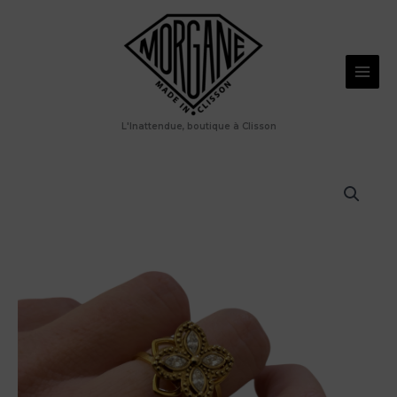
Aller
antistress
au
fleur
en
contenu
acier
rotative
doré
L'Inattendue, boutique à Clisson