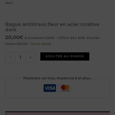
doré
Bague antistress fleur en acier rotative
doré
20,00
€
& Livraison 5,99€ - Offert dès 60€ d'achat
Disponibilité :
25 en stock
quantité
AJOUTER AU PANIER
-
+
de
Bague
antistress
fleur
Paiement via Visa, Mastercard et plus..
en
acier
rotative
doré