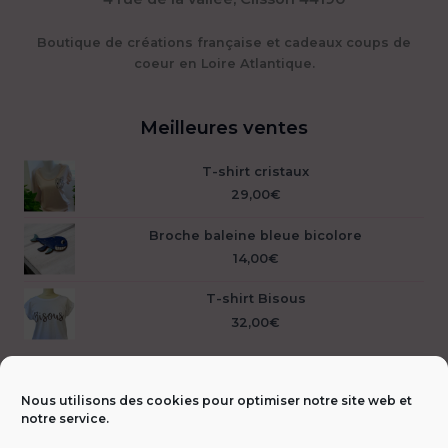
Boutique de créations française et cadeaux coups de
coeur en Loire Atlantique.
Meilleures ventes
T-shirt cristaux
29,00
€
Broche baleine bleue bicolore
14,00
€
T-shirt Bisous
32,00
€
Nous utilisons des cookies pour optimiser notre site web et
notre service.