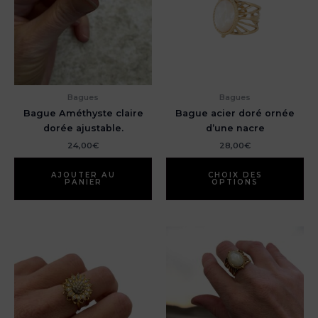
Bagues
Bagues
Bague Améthyste claire
Bague acier doré ornée
dorée ajustable.
d’une nacre
24,00
€
28,00
€
Ce
pr
AJOUTER AU
CHOIX DES
PANIER
OPTIONS
a
pl
var
Le
op
pe
êt
ch
su