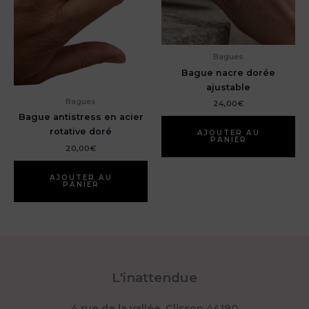
la
pa
du
pr
Bagues
Bague nacre dorée
ajustable
Bagues
24,00
€
Bague antistress en acier
rotative doré
AJOUTER AU
PANIER
20,00
€
AJOUTER AU
PANIER
L'inattendue
4 rue de la vallée, Clisson 44190