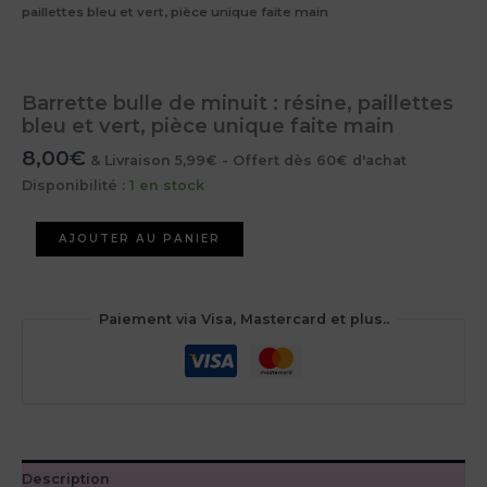
paillettes bleu et vert, pièce unique faite main
Barrette bulle de minuit : résine, paillettes
bleu et vert, pièce unique faite main
8,00
€
& Livraison 5,99€ - Offert dès 60€ d'achat
Disponibilité :
1 en stock
quantité
AJOUTER AU PANIER
de
Barrette
bulle
de
Paiement via Visa, Mastercard et plus..
minuit
:
résine,
paillettes
bleu
et
vert,
Description