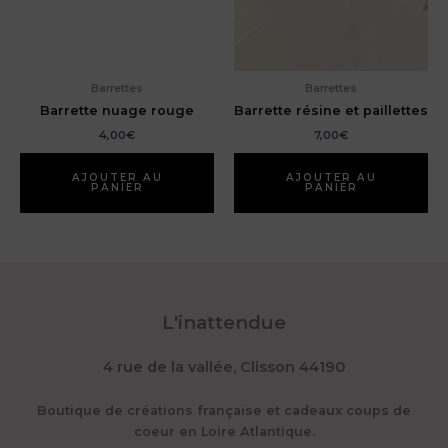
Barrettes
Barrettes
Barrette nuage rouge
Barrette résine et paillettes
4,00
€
7,00
€
AJOUTER AU
AJOUTER AU
PANIER
PANIER
L'inattendue
4 rue de la vallée, Clisson 44190
Boutique de créations française et cadeaux coups de
coeur en Loire Atlantique.