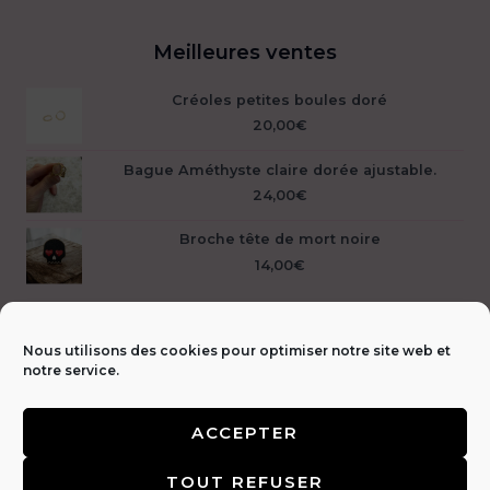
Meilleures ventes
Créoles petites boules doré
20,00
€
Bague Améthyste claire dorée ajustable.
24,00
€
Broche tête de mort noire
14,00
€
Nous utilisons des cookies pour optimiser notre site web et
notre service.
ACCEPTER
Livraison &
TOUT REFUSER
retours 🚚
|
CGV & Mentions légales ⚖️
|
FAQ
|
Politique de