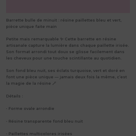
pièce
unique
Avis (0)
faite
main
Barrette bulle de minuit : résine paillettes bleu et vert,
pièce unique faite main
Petite mais remarquable ✨ Cette barrette en résine
artisanale capture la lumière dans chaque paillette irisée.
Son format arrondi tout doux se glisse facilement dans
les cheveux pour une touche scintillante au quotidien.
Son fond bleu nuit, ses éclats turquoise, vert et doré en
font une pièce unique — jamais deux fois la même, c’est
la magie de la résine 🪄
Détails :
∙ Forme ovale arrondie
∙ Résine transparente fond bleu nuit
∙ Paillettes multicolores irisées