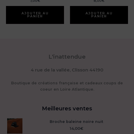
7,00
€
8,00
€
AJOUTER AU
AJOUTER AU
PANIER
PANIER
L'inattendue
4 rue de la vallée, Clisson 44190
Boutique de créations française et cadeaux coups de
coeur en Loire Atlantique.
Meilleures ventes
Broche baleine noire nuit
14,00
€