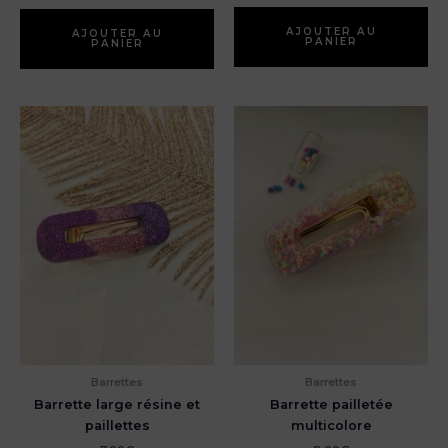
prix
prix
initial
actuel
était :
est :
AJOUTER AU
AJOUTER AU
PANIER
PANIER
6,00€.
4,20€.
Barrettes
Barrettes
Barrette large résine et
Barrette pailletée
paillettes
multicolore