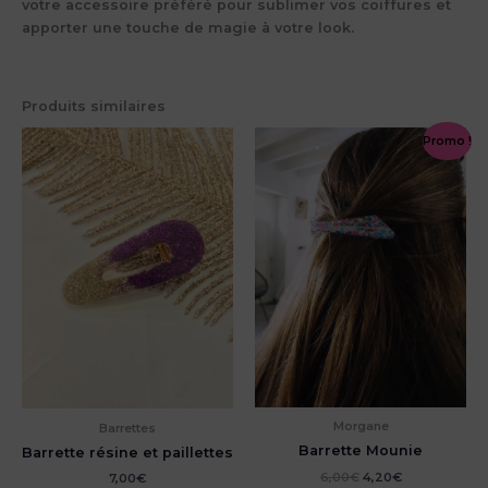
votre accessoire préféré pour sublimer vos coiffures et
apporter une touche de magie à votre look.
Produits similaires
Promo !
Morgane
Barrettes
Barrette Mounie
Barrette résine et paillettes
Le
Le
6,00
€
4,20
€
7,00
€