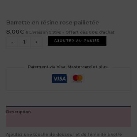
Barrette en résine rose pailletée
8,00
€
& Livraison 5,99€ - Offert dès 60€ d'achat
quantité
AJOUTER AU PANIER
-
+
de
Barrette
en
résine
Paiement via Visa, Mastercard et plus..
rose
pailletée
Description
Avis (0)
Ajoutez une touche de douceur et de féminité à votre