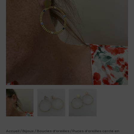
Accueil
/
Bijoux
/
Boucles d’oreilles
/ Puces d’oreilles cercle en