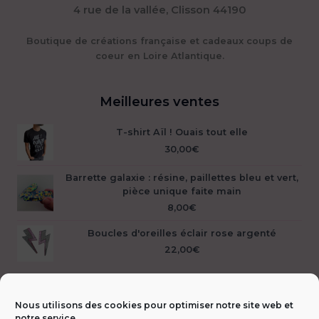
4 rue de la vallée, Clisson 44190
Boutique de créations française et cadeaux coups de
coeur en Loire Atlantique.
Meilleures ventes
T-shirt Aïl ! Ouais tout elle
30,00
€
Barrette galaxie : résine, paillettes bleu et vert,
pièce unique faite main
8,00
€
Boucles d'oreilles éclair rose argenté
22,00
€
Nous utilisons des cookies pour optimiser notre site web et
notre service.