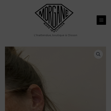
Aller
Puces
au
d’oreilles
contenu
cercle
en
maille
L'Inattendue, boutique à Clisson