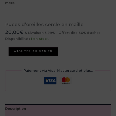
maille
Puces d’oreilles cercle en maille
20,00
€
& Livraison 5,99€ - Offert dès 60€ d'achat
Disponibilité :
1 en stock
quantité
AJOUTER AU PANIER
de
Puces
d’oreilles
cercle
Paiement via Visa, Mastercard et plus..
en
maille
Description