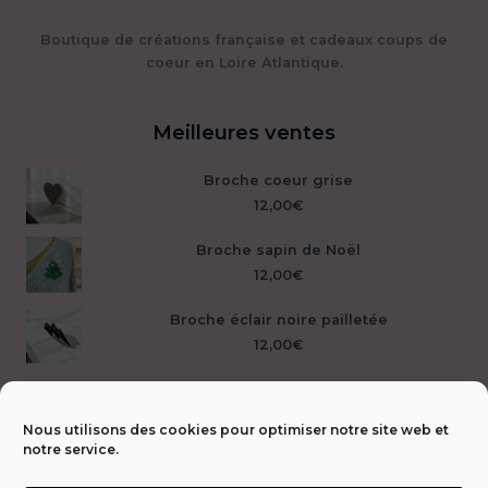
Boutique de créations française et cadeaux coups de
coeur en Loire Atlantique.
Meilleures ventes
Broche coeur grise
12,00
€
Broche sapin de Noël
12,00
€
Broche éclair noire pailletée
12,00
€
Nous utilisons des cookies pour optimiser notre site web et
notre service.