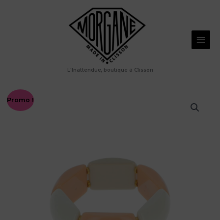
Aller
au
contenu
L'Inattendue, boutique à Clisson
Promo !