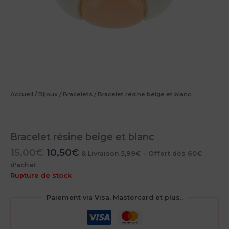
Accueil
/
Bijoux
/
Bracelets
/ Bracelet résine beige et blanc
Bracelet résine beige et blanc
Le
Le
15,00
€
10,50
€
& Livraison 5,99€ - Offert dès 60€
prix
prix
d'achat
initial
actuel
Rupture de stock
était :
est :
15,00€.
10,50€.
Paiement via Visa, Mastercard et plus..