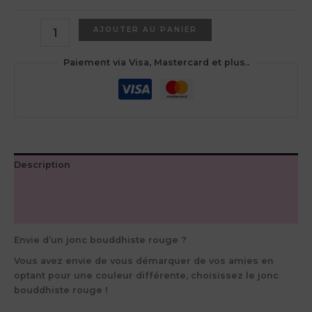
quantité
AJOUTER AU PANIER
de
Jonc
Paiement via Visa, Mastercard et plus..
bouddhiste
rouge
Description
Informations complémentaires
Avis (0)
Envie d’un jonc bouddhiste rouge ?
Vous avez envie de vous démarquer de vos amies en
optant pour une couleur différente, choisissez le jonc
bouddhiste rouge !