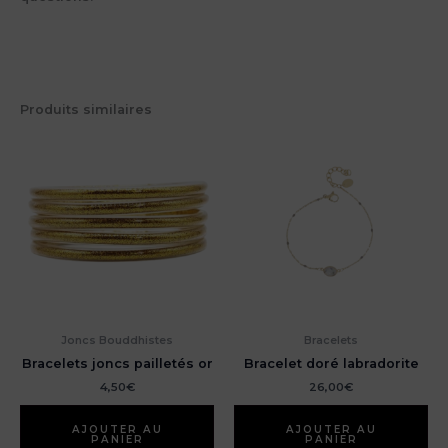
Produits similaires
Joncs Bouddhistes
Bracelets
Bracelets joncs pailletés or
Bracelet doré labradorite
4,50
€
26,00
€
AJOUTER AU
AJOUTER AU
PANIER
PANIER