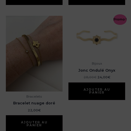
Promo !
Bijoux
Jonc Ondulé Onyx
Le
Le
28,00
€
24,00
€
prix
prix
initial
actuel
était :
est :
AJOUTER AU
PANIER
28,00€.
24,00€.
Bracelets
Bracelet nuage doré
22,00
€
AJOUTER AU
PANIER