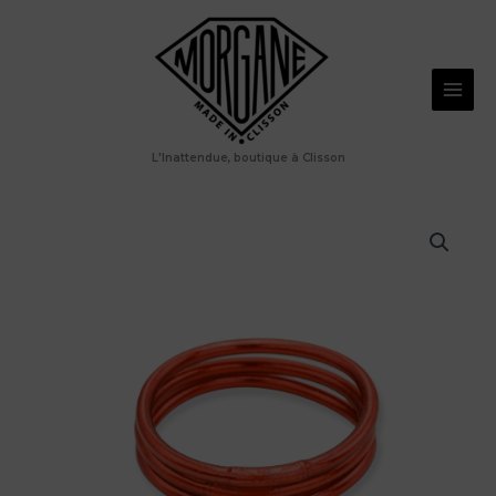
Aller
au
contenu
L'Inattendue, boutique à Clisson