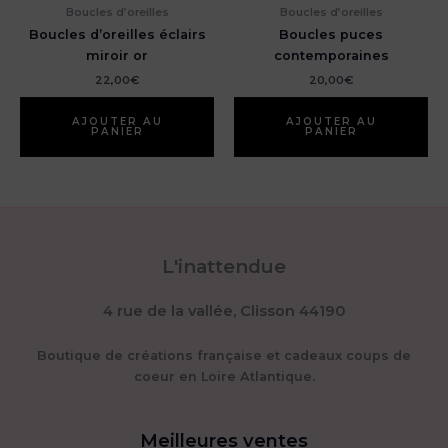
Boucles d’oreilles
Boucles d’oreilles
Boucles d’oreilles éclairs
Boucles puces
miroir or
contemporaines
22,00
€
20,00
€
AJOUTER AU
AJOUTER AU
PANIER
PANIER
L'inattendue
4 rue de la vallée, Clisson 44190
Boutique de créations française et cadeaux coups de
coeur en Loire Atlantique.
Meilleures ventes