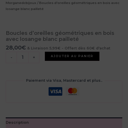
Morganedcbijoux
/ Boucles d’oreilles géométriques en bois avec
losange blanc pailleté
Boucles d’oreilles géométriques en bois
avec losange blanc pailleté
28,00
€
& Livraison 5,99€ - Offert dès 60€ d'achat
quantité
AJOUTER AU PANIER
-
+
de
Boucles
d'oreilles
géométriques
Paiement via Visa, Mastercard et plus..
en
bois
avec
losange
blanc
pailleté
Description