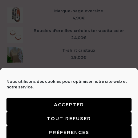
Marque-page oversize
4,90
€
Boucles d'oreilles créoles terracotta acier
24,00
€
T-shirt cristaux
29,00
€
Nous utilisons des cookies pour optimiser notre site web et
notre service.
ACCEPTER
Livraison &
TOUT REFUSER
retours 🚚
|
CGV & Mentions légales ⚖️
|
FAQ
|
Politique de
confidentialité 🔒
|
Contact 📩
PRÉFÉRENCES