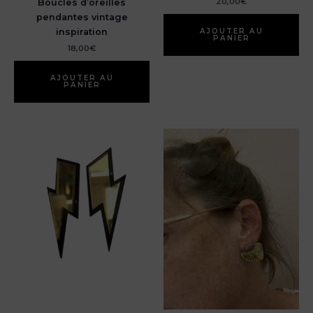
20,00
€
Boucles d’oreilles
pendantes vintage
AJOUTER AU
inspiration
PANIER
18,00
€
AJOUTER AU
PANIER