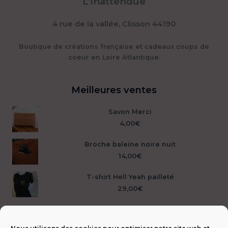
L'inattendue
4 rue de la vallée, Clisson 44190
Boutique de créations française et cadeaux coups de
coeur en Loire Atlantique.
Meilleures ventes
Savon Merci
4,00
€
Broche baleine noire nuit
14,00
€
T-shirt Hell Yeah pailleté
29,00
€