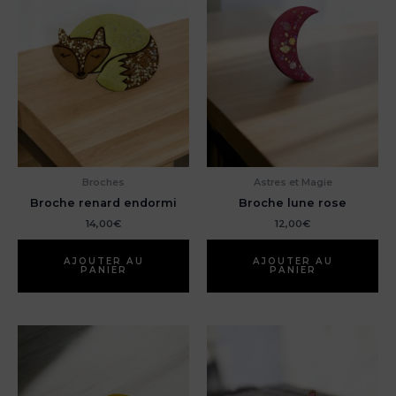
Broches
Astres et Magie
Broche renard endormi
Broche lune rose
14,00
€
12,00
€
AJOUTER AU
AJOUTER AU
PANIER
PANIER