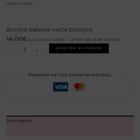
verte bicolore
Broche baleine verte bicolore
14,00
€
& Livraison 5,99€ - Offert dès 60€ d'achat
quantité
AJOUTER AU PANIER
-
+
de
Broche
baleine
verte
Paiement via Visa, Mastercard et plus..
bicolore
Description
Avis (0)