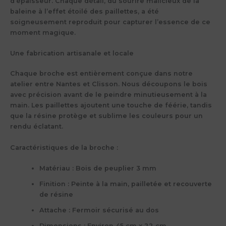
d’épaisseur. Chaque détail, du sourire malicieux de la
baleine à l’effet étoilé des paillettes, a été
soigneusement reproduit pour capturer l’essence de ce
moment magique.
Une fabrication artisanale et locale
Chaque broche est entièrement conçue dans notre
atelier entre Nantes et Clisson. Nous découpons le bois
avec précision avant de le peindre minutieusement à la
main. Les paillettes ajoutent une touche de féérie, tandis
que la résine protège et sublime les couleurs pour un
rendu éclatant.
Caractéristiques de la broche :
Matériau :
Bois de peuplier 3 mm
Finition :
Peinte à la main, pailletée et recouverte
de résine
Attache :
Fermoir sécurisé au dos
Dimensions :
Environ 45 cm x 22 cm