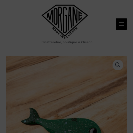
Aller
baleine
au
verte
bicolore
contenu
L'Inattendue, boutique à Clisson