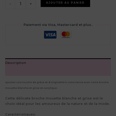
quantité
AJOUTER AU PANIER
-
+
de
Broche
mouette
blanche
Paiement via Visa, Mastercard et plus..
et
grise
Description
Avis (0)
Ajoutez une touche de grâce et d’originalité à votre tenue avec notre broche
mouette blanche et grise en acrylique.
Cette délicate broche mouette blanche et grise est le
choix idéal pour les amoureux de la nature et de la mode.
Caractéristiques: