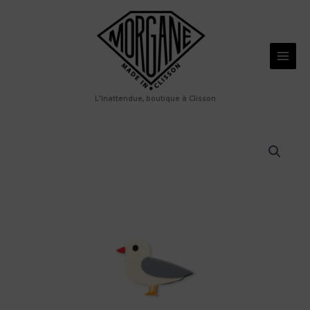
Aller
mouette
au
blanche
et
contenu
grise
L'Inattendue, boutique à Clisson