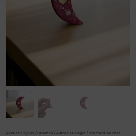
Accueil
/
Bijoux
/
Broches
/
Astres et Magie
/ Broche lune rose