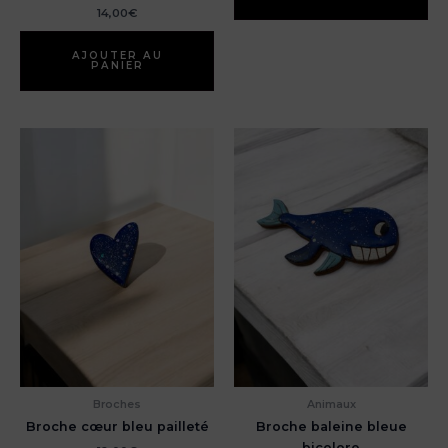
14,00
€
AJOUTER AU
PANIER
Broches
Animaux
Broche cœur bleu pailleté
Broche baleine bleue
bicolore