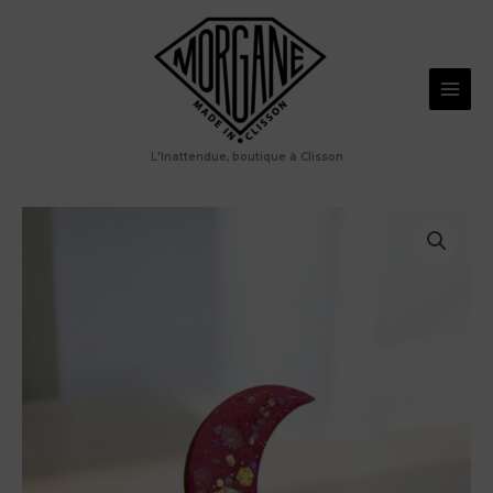
Aller
lune
au
rose
contenu
L'Inattendue, boutique à Clisson