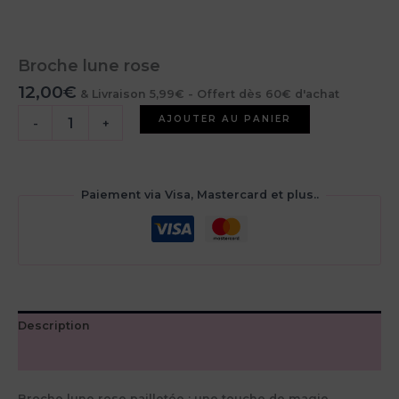
Broche lune rose
12,00
€
& Livraison 5,99€ - Offert dès 60€ d'achat
quantité
AJOUTER AU PANIER
-
+
de
Broche
lune
rose
Paiement via Visa, Mastercard et plus..
Description
Avis (0)
Broche lune rose pailletée : une touche de magie