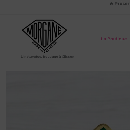
Aller
🔥
Présen
au
contenu
La Boutique
L'Inattendue, boutique à Clisson