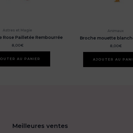
Astres et Magie
Animaux
e Rose Pailletée Rembourrée
Broche mouette blanche
8,00
€
8,00
€
OUTER AU PANIER
AJOUTER AU PAN
Meilleures ventes