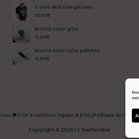
T-shirt skull triangle bleu
35,00
€
Broche coeur grise
12,00
€
Broche éclair noire pailletée
12,00
€
Nou
not
 🚚
|
CGV & Mentions légales ⚖️
|
FAQ
|
Politique de confiden
Copyright © 2026 | L'inattendue