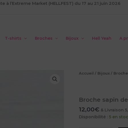
te à l’Extreme Market (HELLFEST) du 17 au 21 juin 2026
T-shirts
Broches
Bijoux
Hell Yeah
A p
Accueil
/
Bijoux
/
Broche
Broche sapin de
12,00
€
& Livraison 
Disponibilité :
5 en sto