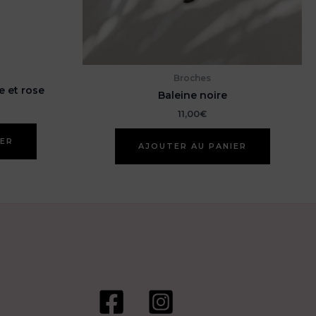
Broches
 et rose
Baleine noire
11,00
€
IER
AJOUTER AU PANIER