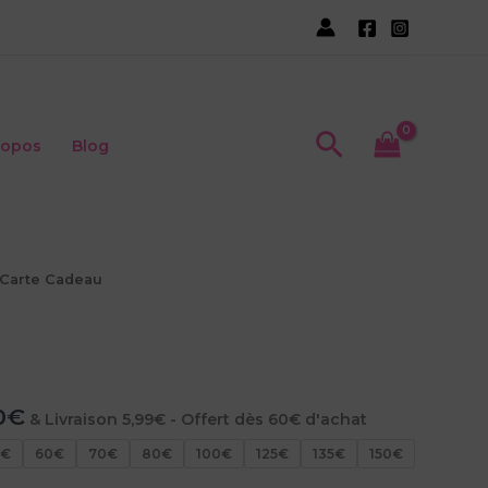
prix :
25,00€
à
150,00€
Recherche
ropos
Blog
 Carte Cadeau
Plage
0
€
& Livraison 5,99€ - Offert dès 60€ d'achat
de
0€
60€
70€
80€
100€
125€
135€
150€
prix :