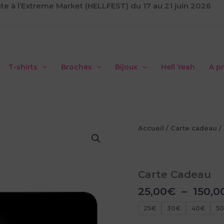
te à l’Extreme Market (HELLFEST) du 17 au 21 juin 2026
T-shirts
Broches
Bijoux
Hell Yeah
A p
Accueil
/
Carte cadeau
/
Carte Cadeau
25,00
€
–
150,0
25€
30€
40€
5