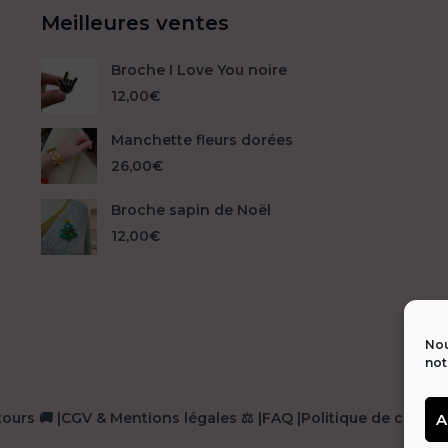
Meilleures ventes
Broche I Love You noire
12,00
€
Manchette fleurs dorées
26,00
€
Broche sapin de Noël
12,00
€
Nou
not
 🚚
|
CGV & Mentions légales ⚖️
|
FAQ
|
Politique de confiden