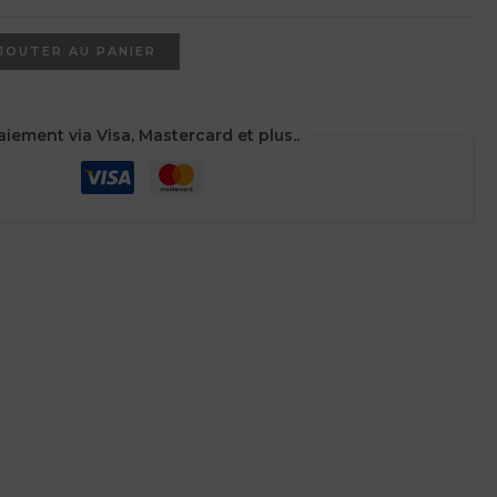
25,00€
à
150,00€
JOUTER AU PANIER
aiement via Visa, Mastercard et plus..