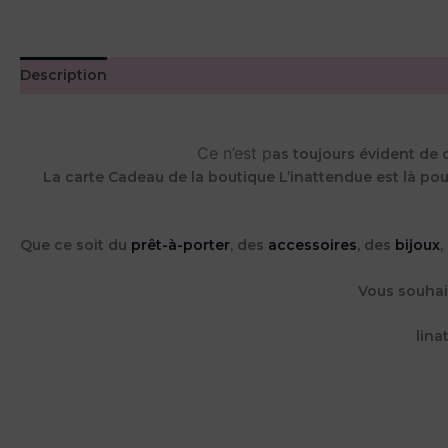
Description
Avis (0)
Ce n’est p
as toujours évident de c
La carte Cadeau de la boutique L’inattendue est là pour
Que ce soit du
prêt-à-porter
, des
accessoires
, des
bijoux
,
Vous souhai
lina