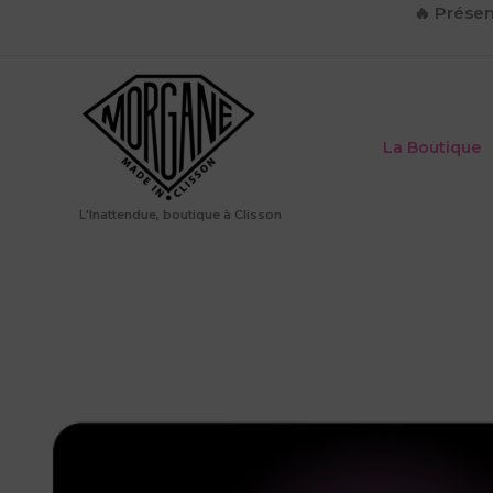
Aller
🔥
Présen
au
contenu
La Boutique
L'Inattendue, boutique à Clisson