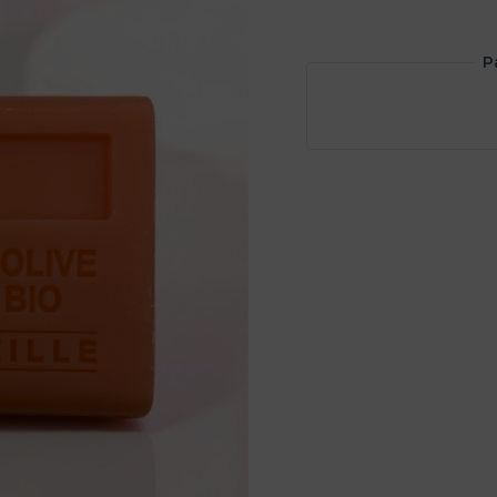
tata
P