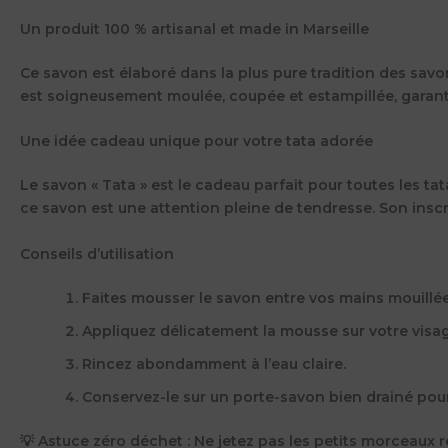
Un produit 100 % artisanal et made in Marseille
Ce savon est élaboré dans la plus pure tradition des
savo
est soigneusement moulée, coupée et estampillée, garanti
Une idée cadeau unique pour votre tata adorée
Le savon « Tata » est
le cadeau parfait pour toutes les tat
ce savon est une attention pleine de tendresse. Son inscri
Conseils d’utilisation
Faites mousser
le savon entre vos mains mouillée
Appliquez
délicatement la mousse sur votre visag
Rincez abondamment
à l’eau claire.
Conservez-le
sur un porte-savon bien drainé pour
💡
Astuce zéro déchet
: Ne jetez pas les petits morceaux re