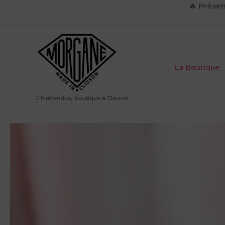
Aller
🔥
Présen
au
contenu
La Boutique
L'Inattendue, boutique à Clisson