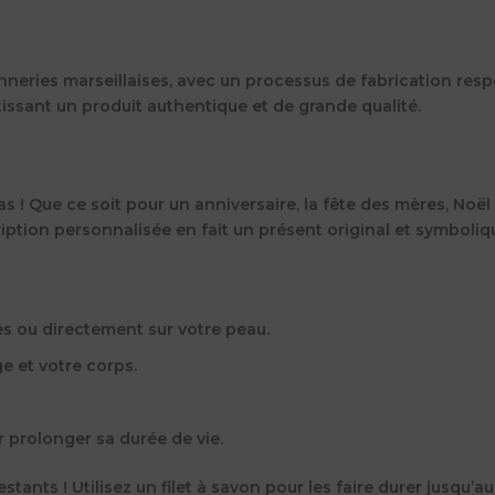
nneries marseillaises
, avec un processus de fabrication res
ssant un produit authentique et de grande qualité.
as
! Que ce soit pour un anniversaire, la fête des mères, Noë
ption personnalisée en fait un présent original et symbolique
s ou directement sur votre peau.
e et votre corps.
 prolonger sa durée de vie.
stants ! Utilisez un filet à savon pour les faire durer jusqu’au