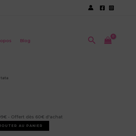
tata
Recherche
ropos
Blog
tata
,99€ - Offert dès 60€ d'achat
JOUTER AU PANIER