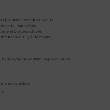
ans produits chimiques nocifs.
ancestral marseillais.
tique et biodégradable.
 mérite ce qu’il y a de mieux.
au, hydroxyde de sodium (saponification).
, même sensibles.
me.