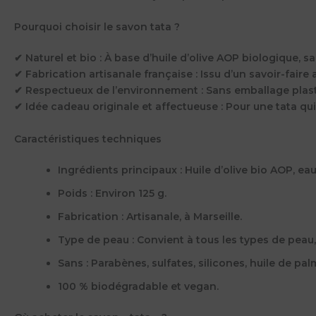
Pourquoi choisir le savon tata ?
✔
Naturel et bio
: À base d’huile d’olive AOP biologique, s
✔
Fabrication artisanale française
: Issu d’un savoir-faire 
✔
Respectueux de l’environnement
: Sans emballage plas
✔
Idée cadeau originale et affectueuse
: Pour une tata qui
Caractéristiques techniques
Ingrédients principaux
: Huile d’olive bio AOP, e
Poids
: Environ 125 g.
Fabrication
: Artisanale, à Marseille.
Type de peau
: Convient à tous les types de peau
Sans
: Parabènes, sulfates, silicones, huile de pal
100 % biodégradable et vegan
.