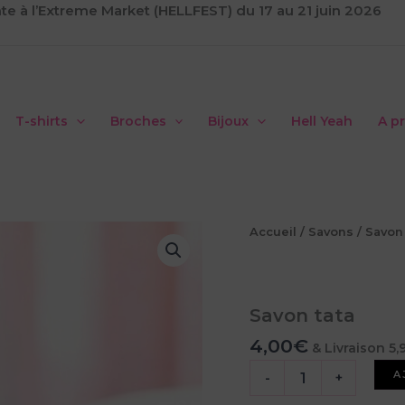
te à l’Extreme Market (HELLFEST) du 17 au 21 juin 2026
T-shirts
Broches
Bijoux
Hell Yeah
A p
Accueil
/
Savons
/ Savon 
Savon tata
4,00
€
& Livraison 5
quantité
A
-
+
de
Savon