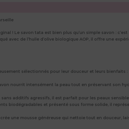
rseille
riginal ! Le savon tata est bien plus qu’un simple savon : c’es
qué avec de l’
huile d’olive biologique AOP
, il offre une expé
neusement sélectionnés pour leur douceur et leurs bienfaits :
e savon nourrit intensément la peau tout en préservant son hy
sans additifs agressifs, il est parfait pour les peaux sensible
nts biodégradables et présenté sous forme solide, il représe
 crée une mousse généreuse qui nettoie tout en douceur, lais