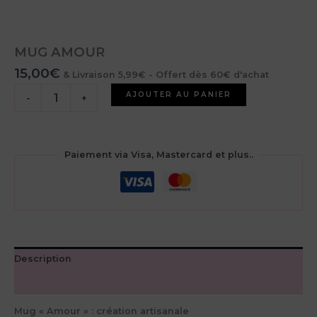
MUG AMOUR
15,00
€
& Livraison 5,99€ - Offert dès 60€ d'achat
quantité
AJOUTER AU PANIER
-
+
de
MUG
AMOUR
Paiement via Visa, Mastercard et plus..
Description
Avis (0)
Mug « Amour » : création artisanale