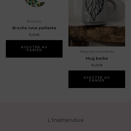
Broches
Broche lune pailletée
11,00
€
AJOUTER AU
PANIER
Mugs personnalisés
Mug barbe
15,00
€
AJOUTER AU
PANIER
L'inattendue