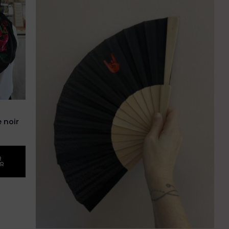
 noir
R
ER