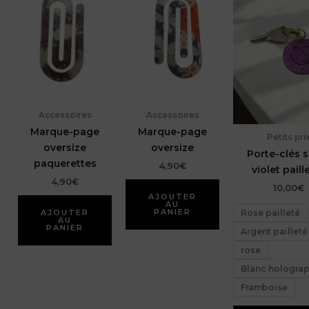
Accessoires
Accessoires
Marque-page
Marque-page
Petits pri
oversize
oversize
Porte-clés s
paquerettes
4,90
€
violet paill
4,90
€
10,00
€
AJOUTER
AU
PANIER
Rose pailleté
AJOUTER
AU
PANIER
Argent pailleté
rose
Blanc hologra
Framboise