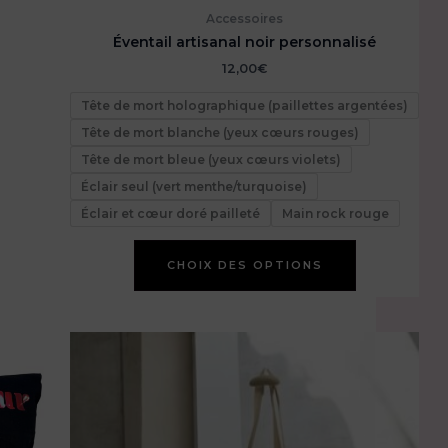
Accessoires
Éventail artisanal noir personnalisé
12,00
€
Tête de mort holographique (paillettes argentées)
Tête de mort blanche (yeux cœurs rouges)
Tête de mort bleue (yeux cœurs violets)
Éclair seul (vert menthe/turquoise)
Éclair et cœur doré pailleté
Main rock rouge
Ce
CHOIX DES OPTIONS
produit
a
plusieurs
variations.
Les
options
peuvent
être