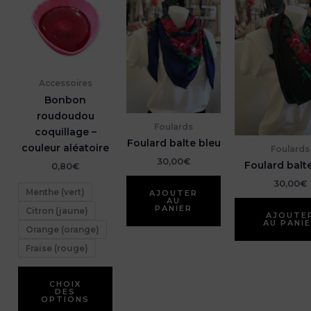
Accessoires
Bonbon
roudoudou
Foulards
coquillage –
Foulard balte bleu
couleur aléatoire
Foulards
30,00
€
Foulard balte
0,80
€
30,00
€
Menthe (vert)
AJOUTER
AU
PANIER
Citron (jaune)
AJOUTE
AU PANI
Orange (orange)
Fraise (rouge)
Ce
CHOIX
produit
DES
OPTIONS
a