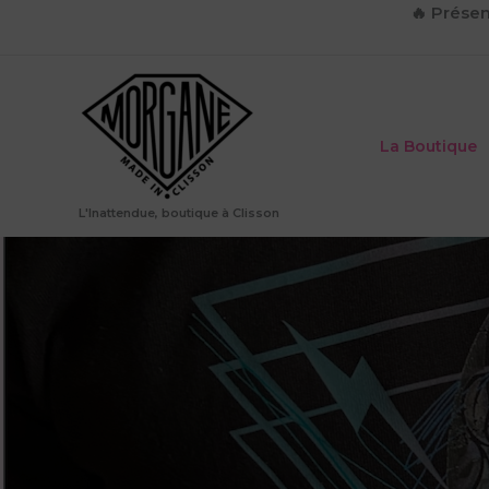
Aller
🔥
Présen
au
contenu
La Boutique
L'Inattendue, boutique à Clisson