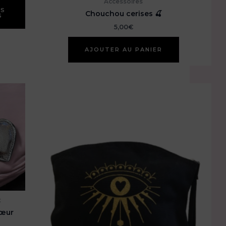
Accessoires
ES
produit
Chouchou cerises 🍒
S
a
5,00
€
plusieurs
variations.
AJOUTER AU PANIER
Les
options
peuvent
être
choisies
sur
la
page
du
produit
x
cœur