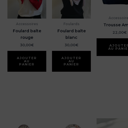
Accessoir
Accessoires
Foulards
Trousse A
Foulard balte
Foulard balte
22,00
€
rouge
blanc
30,00
€
30,00
€
AJOUTE
AU PANI
AJOUTER
AJOUTER
AU
AU
PANIER
PANIER