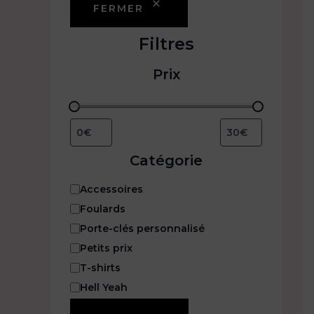
FERMER
Filtres
Prix
Catégorie
C
Accessoires
a
Foulards
t
Porte-clés personnalisé
é
g
Petits prix
o
T-shirts
r
i
Hell Yeah
e