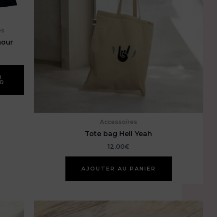
choisies
sur
la
es
page
mour
du
produit
R
ER
Accessoires
Tote bag Hell Yeah
12,00
€
AJOUTER AU PANIER