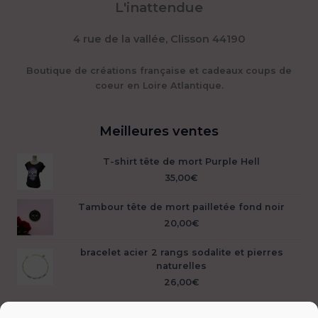
L'inattendue
4 rue de la vallée, Clisson 44190
Boutique de créations française et cadeaux coups de
coeur en Loire Atlantique.
Meilleures ventes
T-shirt tête de mort Purple Hell
35,00
€
Tambour tête de mort pailletée fond noir
20,00
€
bracelet acier 2 rangs sodalite et pierres
naturelles
26,00
€