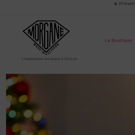
Aller
🔥
Présen
au
contenu
La Boutique
L'Inattendue, boutique à Clisson