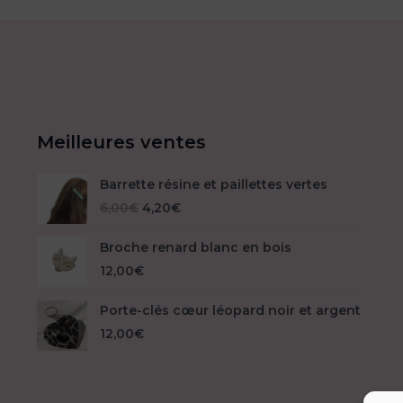
Meilleures ventes
Barrette résine et paillettes vertes
Le
Le
6,00
€
4,20
€
prix
prix
initial
actuel
Broche renard blanc en bois
était :
est :
12,00
€
6,00€.
4,20€.
Porte-clés cœur léopard noir et argent
12,00
€