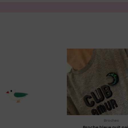
Broches
Broche bleue nuit pai