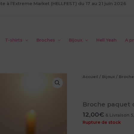
te à l’Extreme Market (HELLFEST) du 17 au 21 juin 2026
T-shirts
Broches
Bijoux
Hell Yeah
A p
Accueil
/
Bijoux
/
Broche
Broche paquet 
12,00
€
& Livraison 
Rupture de stock