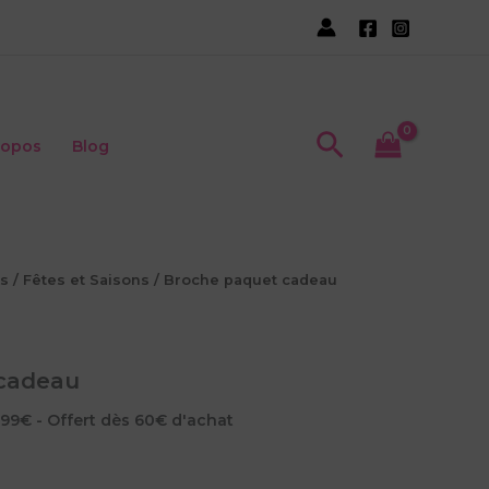
Recherche
ropos
Blog
s
/
Fêtes et Saisons
/ Broche paquet cadeau
cadeau
5,99€ - Offert dès 60€ d'achat