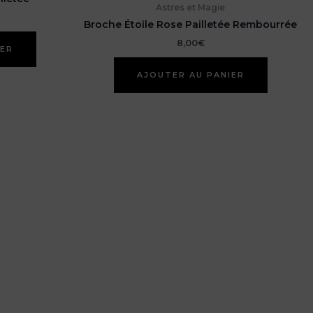
Astres et Magie
Broche Étoile Rose Pailletée Rembourrée
8,00
€
IER
AJOUTER AU PANIER