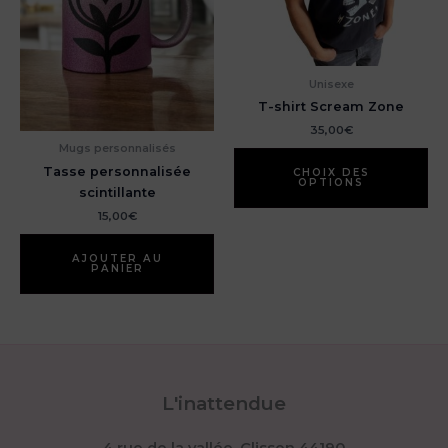
page
du
produit
Unisexe
T-shirt Scream Zone
35,00
€
Mugs personnalisés
Ce
Tasse personnalisée
pr
CHOIX DES
OPTIONS
scintillante
a
pl
15,00
€
var
Le
AJOUTER AU
PANIER
op
pe
êt
ch
su
la
L'inattendue
pa
du
pr