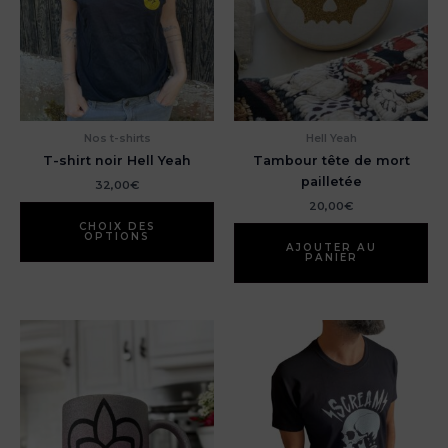
Nos t-shirts
Hell Yeah
T-shirt noir Hell Yeah
Tambour tête de mort
pailletée
32,00
€
20,00
€
Ce
produit
CHOIX DES
OPTIONS
a
AJOUTER AU
PANIER
plusieurs
variations.
Les
options
peuvent
être
choisies
sur
la