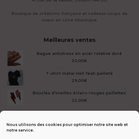
4 rue de la vallée, Clisson 44190
Boutique de créations française et cadeaux coups de
coeur en Loire Atlantique.
Meilleures ventes
Bague antistress en acier rotative doré
20,00
€
T-shirt métal Hell Yeah pailleté
29,00
€
Boucles d'oreilles éclairs rouges paillettes
22,00
€
Nous utilisons des cookies pour optimiser notre site web et
notre service.