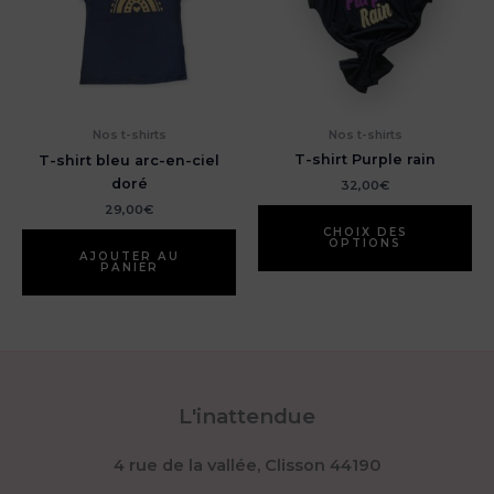
être
du
choisies
pr
sur
la
page
du
Nos t-shirts
Nos t-shirts
produit
T-shirt Purple rain
T-shirt bleu arc-en-ciel
doré
32,00
€
29,00
€
Ce
pr
CHOIX DES
OPTIONS
a
AJOUTER AU
PANIER
pl
var
Le
op
pe
êt
L'inattendue
ch
su
4 rue de la vallée, Clisson 44190
la
pa