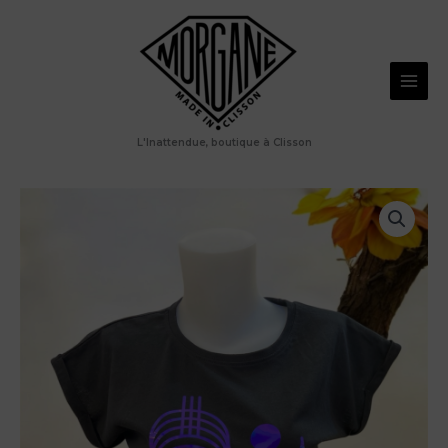
Aller
au
contenu
L'Inattendue, boutique à Clisson