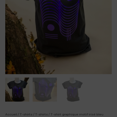
Accueil
/
T-shirts
/
T-shirts
/ T-shirt graphique motif irisé bleu