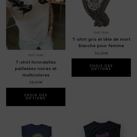
Hell Yeah
T-shirt gris et tête de mort
blanche pour femme
32,00
€
Hell Yeah
Ce
T-shirt hirondelles
pr
CHOIX DES
pailletées noires et
OPTIONS
a
multicolores
pl
39,00
€
var
Ce
Le
produit
CHOIX DES
op
OPTIONS
a
pe
plusieurs
êt
variations.
ch
Les
su
options
la
peuvent
pa