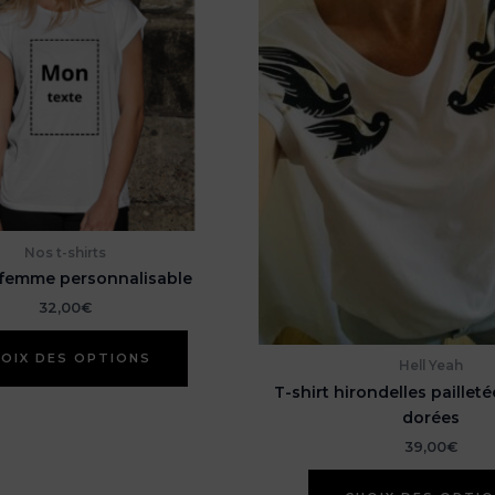
Nos t-shirts
 femme personnalisable
32,00
€
Ce
OIX DES OPTIONS
produit
Hell Yeah
a
T-shirt hirondelles pailleté
plusieurs
dorées
variations.
39,00
€
Les
options