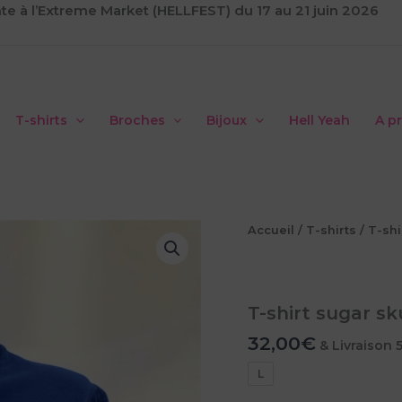
te à l’Extreme Market (HELLFEST) du 17 au 21 juin 2026
T-shirts
Broches
Bijoux
Hell Yeah
A p
Accueil
/
T-shirts
/
T-shi
T-shirt sugar sku
32,00
€
& Livraison 
L