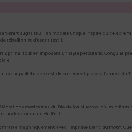
t-shirt sugar skull, un modèle unique inspiré du célèbre festi
 rébellion et d’esprit festif.
ort optimal tout en imposant un style percutant. Conçu et pr
iale.
etit cœur pailleté doré est discrètement placé à l’arrière du 
s
célébrations mexicaines du Día de los Muertos, où les crânes 
 et underground du Hellfest.
 contraste magnifiquement avec l’imprimé blanc du motif. Qu