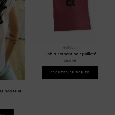
Hell Yeah
T-shirt serpent noir pailleté
29,00
€
AJOUTER AU PANIER
es noires et
Ce