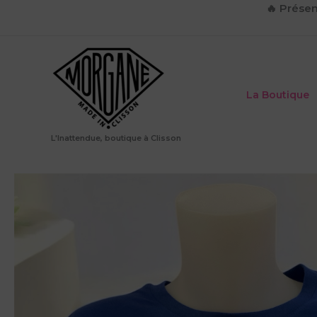
Aller
🔥
Présen
au
contenu
La Boutique
L'Inattendue, boutique à Clisson