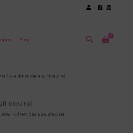
Recherche
ropos
Blog
rts
/ T-shirt sugar skull bleu roi
ll bleu roi
5,99€ - Offert dès 60€ d'achat