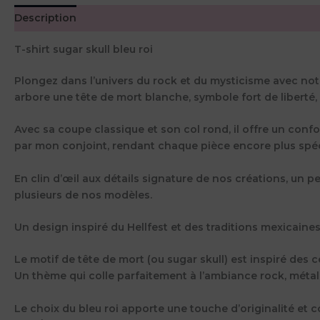
Description
Informations complémentaires
Avis (0)
T-shirt sugar skull bleu roi
Plongez dans l’univers du rock et du mysticisme avec notre 
arbore une tête de mort blanche, symbole fort de liberté, de
Avec sa coupe classique et son col rond, il offre un conf
par mon conjoint, rendant chaque pièce encore plus spéc
En clin d’œil aux détails signature de nos créations, un p
plusieurs de nos modèles.
Un design inspiré du Hellfest et des traditions mexicaine
Le motif de tête de mort (ou sugar skull) est inspiré des 
Un thème qui colle parfaitement à l’ambiance rock, métal
Le choix du bleu roi apporte une touche d’originalité et