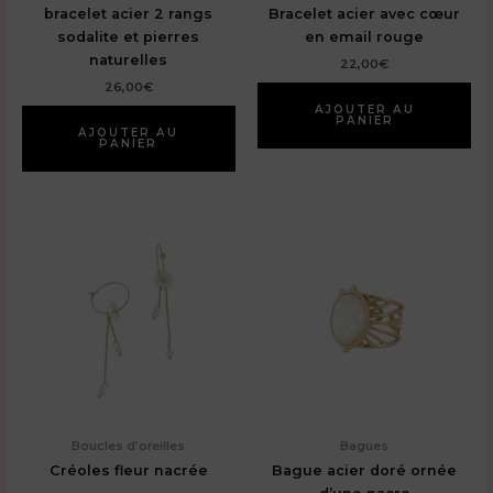
bracelet acier 2 rangs
Bracelet acier avec cœur
sodalite et pierres
en email rouge
naturelles
22,00
€
26,00
€
AJOUTER AU
PANIER
AJOUTER AU
PANIER
Boucles d’oreilles
Bagues
Créoles fleur nacrée
Bague acier doré ornée