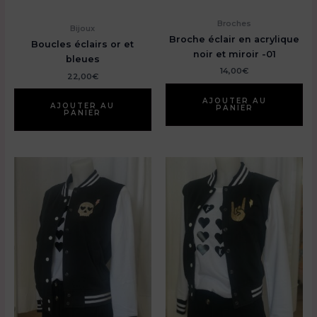
Broches
Bijoux
Broche éclair en acrylique
Boucles éclairs or et
noir et miroir -01
bleues
14,00
€
22,00
€
AJOUTER AU
AJOUTER AU
PANIER
PANIER