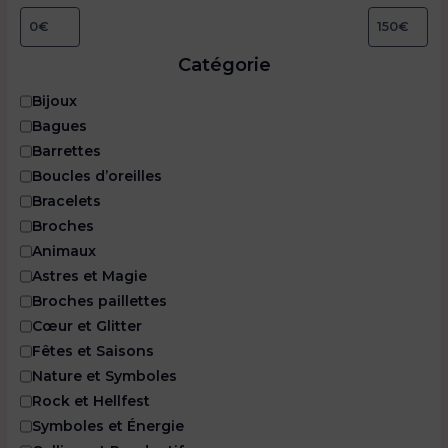
Catégorie
C
Bijoux
a
Bagues
t
Barrettes
é
Boucles d’oreilles
g
o
Bracelets
r
Broches
i
Animaux
e
Astres et Magie
Broches paillettes
Cœur et Glitter
Fêtes et Saisons
Nature et Symboles
Rock et Hellfest
Symboles et Énergie