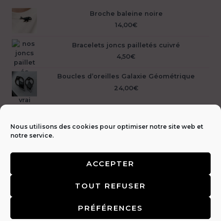
Broche baleine noire
14,00
€
Bracelets joncs pailletés cuivré
4,50
€
Boucles d’oreilles Galaxie Géométrique
24,00
€
Nous utilisons des cookies pour optimiser notre site web et
notre service.
ACCEPTER
Livraison &
TOUT REFUSER
retours 🚚
|
CGV & Mentions légales ⚖️
|
FAQ
|
Politique de
confidentialité 🔒
|
Contact 📩
PRÉFÉRENCES
Copyright © 2026 | L'inattendue