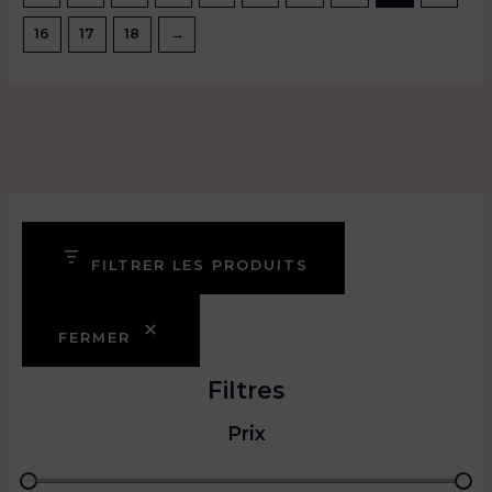
ch
peuvent
su
16
17
18
→
être
la
choisies
pa
sur
du
la
pr
page
du
produit
FILTRER LES PRODUITS
FERMER
Filtres
Prix