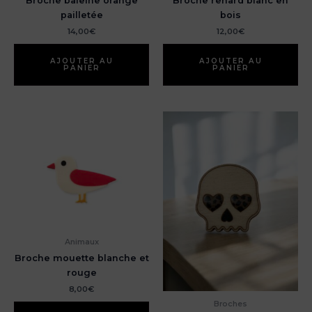
Broche baleine orange
Broche renard blanc en
pailletée
bois
14,00
€
12,00
€
AJOUTER AU
AJOUTER AU
PANIER
PANIER
Animaux
Broche mouette blanche et
rouge
8,00
€
Broches