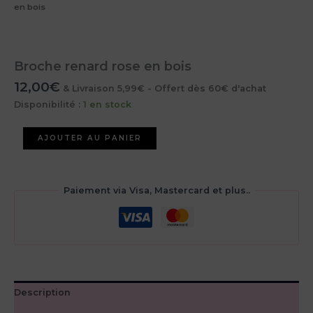
en bois
Broche renard rose en bois
12,00
€
& Livraison 5,99€ - Offert dès 60€ d'achat
Disponibilité :
1 en stock
quantité
AJOUTER AU PANIER
de
Broche
renard
rose
Paiement via Visa, Mastercard et plus..
en
bois
Description