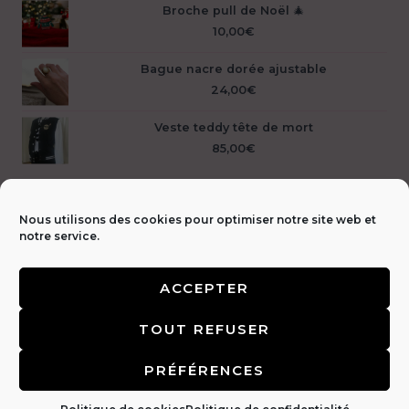
Broche pull de Noël 🎄
10,00
€
Bague nacre dorée ajustable
24,00
€
Veste teddy tête de mort
85,00
€
Nous utilisons des cookies pour optimiser notre site web et
notre service.
ACCEPTER
Livraison &
TOUT REFUSER
retours 🚚
|
CGV & Mentions légales ⚖️
|
FAQ
|
Politique de
confidentialité 🔒
|
Contact 📩
PRÉFÉRENCES
Copyright © 2026 | L'inattendue