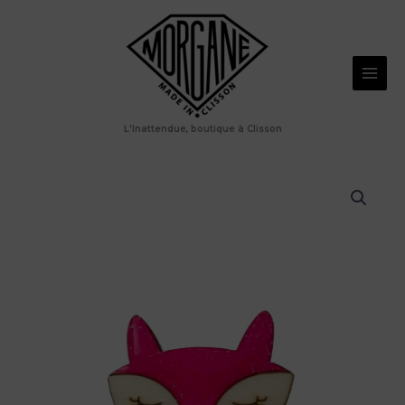
Aller
Broche
au
renard
contenu
rose
en
bois
L'Inattendue, boutique à Clisson