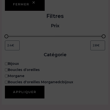
FERMER
Filtres
Prix
Catégorie
C
Bijoux
a
Boucles d’oreilles
t
Morgane
é
Boucles d'oreilles Morganedcbijoux
g
o
APPLIQUER
r
i
e