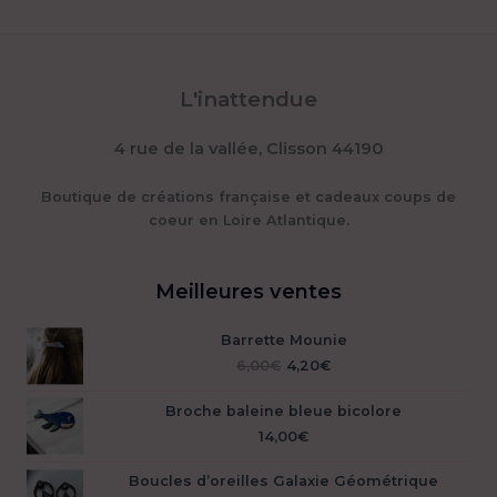
L'inattendue
4 rue de la vallée, Clisson 44190
Boutique de créations française et cadeaux coups de
coeur en Loire Atlantique.
Meilleures ventes
Barrette Mounie
Le
Le
6,00
€
4,20
€
prix
prix
initial
actuel
Broche baleine bleue bicolore
était :
est :
14,00
€
6,00€.
4,20€.
Boucles d’oreilles Galaxie Géométrique