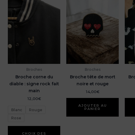
Broches
Broches
Broche corne du
Broche tête de mort
Br
diable : signe rock fait
noire et rouge
main
14,00
€
12,00
€
AJOUTER AU
PANIER
Blanc
Rouge
Rose
Ce
CHOIX DES
produit