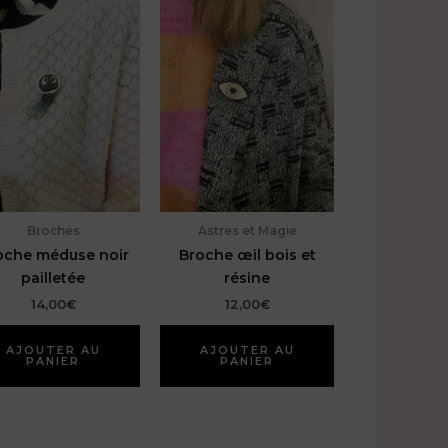
Broches
Astres et Magie
oche méduse noir
Broche œil bois et
pailletée
résine
14,00
€
12,00
€
AJOUTER AU
AJOUTER AU
PANIER
PANIER