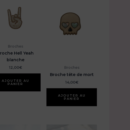
Broches
roche Hell Yeah
blanche
Broches
12,00
€
Broche tête de mort
AJOUTER AU
14,00
€
PANIER
AJOUTER AU
PANIER