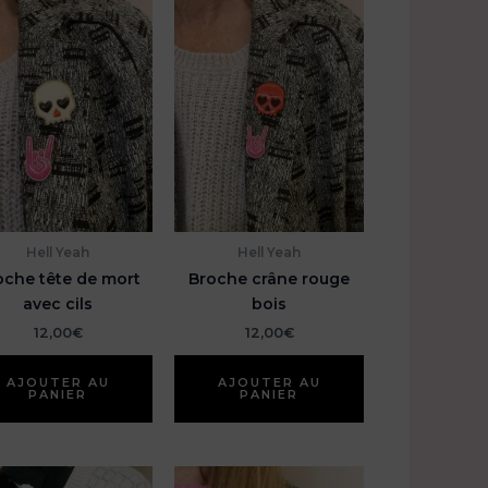
Hell Yeah
Hell Yeah
oche tête de mort
Broche crâne rouge
avec cils
bois
12,00
€
12,00
€
AJOUTER AU
AJOUTER AU
PANIER
PANIER