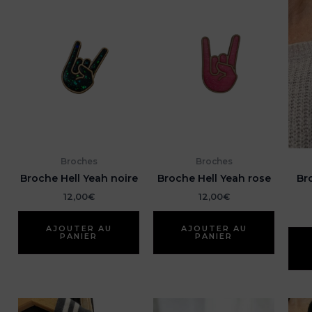
Broches
Broches
Broche Hell Yeah noire
Broche Hell Yeah rose
Br
12,00
€
12,00
€
AJOUTER AU
AJOUTER AU
PANIER
PANIER