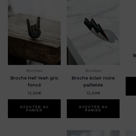
B
Broches
Broches
Broche Hell Yeah gris
Broche éclair noire
foncé
pailletée
12,00
€
12,00
€
AJOUTER AU
AJOUTER AU
PANIER
PANIER