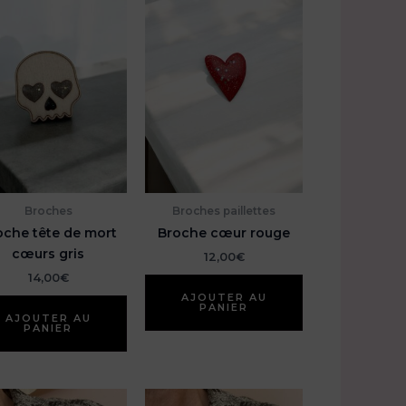
Broches
Broches paillettes
oche tête de mort
Broche cœur rouge
cœurs gris
12,00
€
14,00
€
AJOUTER AU
PANIER
AJOUTER AU
PANIER