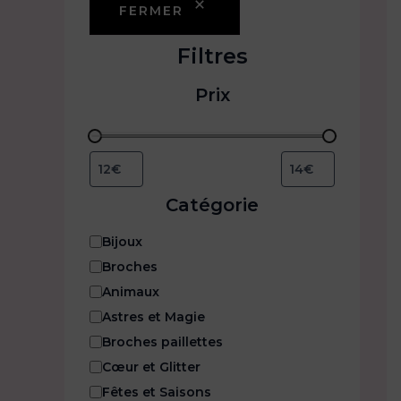
FERMER
Filtres
Prix
Catégorie
C
Bijoux
a
Broches
t
Animaux
é
g
Astres et Magie
o
Broches paillettes
r
i
Cœur et Glitter
e
Fêtes et Saisons