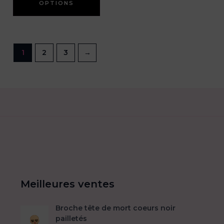
OPTIONS
a
plusieurs
variations.
Les
1
2
3
→
options
peuvent
être
choisies
sur
la
page
du
produit
Meilleures ventes
Broche tête de mort coeurs noir
pailletés