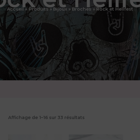
Accueil
Produits
Bijoux
Broches
Rock et Hellfest
Trié
Affichage de 1–16 sur 33 résultats
par
popularité