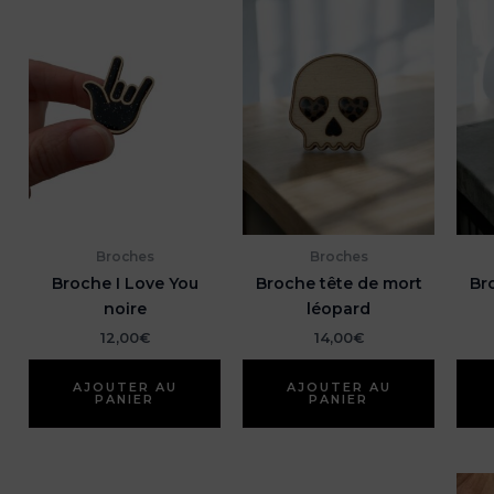
Broches
Broches
Broche I Love You
Broche tête de mort
Br
noire
léopard
12,00
€
14,00
€
AJOUTER AU
AJOUTER AU
PANIER
PANIER