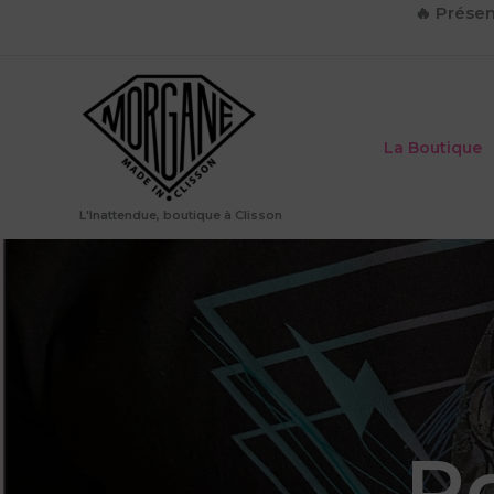
Aller
🔥
Présen
au
contenu
La Boutique
L'Inattendue, boutique à Clisson
Ro