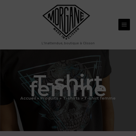
Aller
au
contenu
L'Inattendue, boutique à Clisson
T-shirt
femme
Accueil
Produits
T-shirts
T-shirt femme