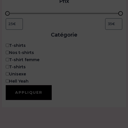
Prix
Catégorie
C
T-shirts
a
Nos t-shirts
t
T-shirt femme
é
T-shirts
g
o
Unisexe
r
Hell Yeah
i
e
APPLIQUER