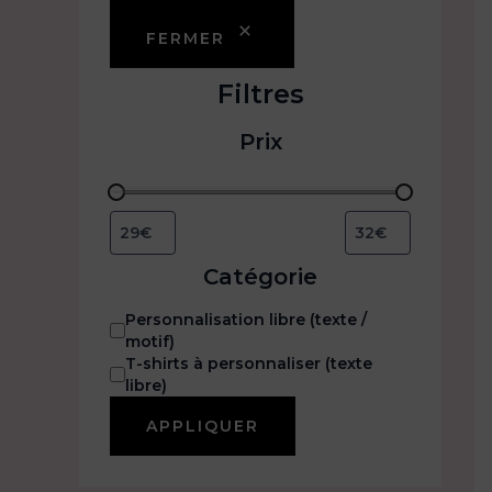
FERMER
Filtres
Prix
Catégorie
C
Personnalisation libre (texte /
a
motif)
t
T-shirts à personnaliser (texte
é
libre)
g
APPLIQUER
o
r
i