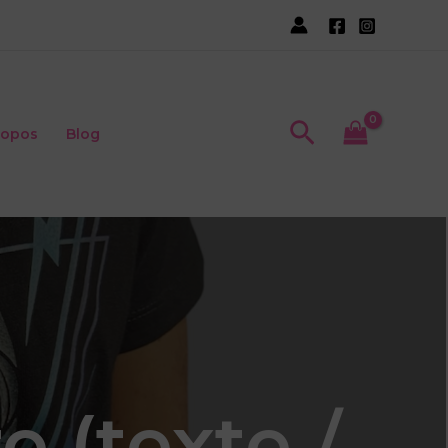
Recherche
ropos
Blog
e (texte /