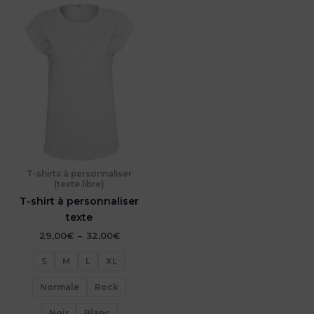
T-shirts à personnaliser
(texte libre)
T-shirt à personnaliser
texte
Plage
29,00
€
–
32,00
€
de
prix :
S
M
L
XL
29,00€
à
Normale
Rock
32,00€
Noir
Blanc