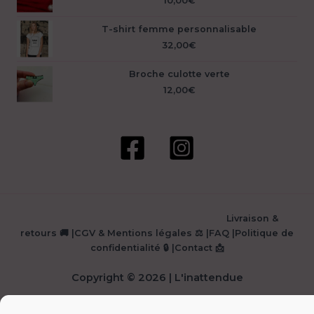
10,00
€
T-shirt femme personnalisable
32,00
€
Broche culotte verte
12,00
€
Livraison &
retours 🚚
|
CGV & Mentions légales ⚖️
|
FAQ
|
Politique de
confidentialité 🔒
|
Contact 📩
Copyright © 2026 | L'inattendue