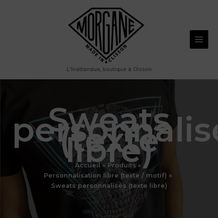
Aller
au
contenu
L'Inattendue, boutique à Clisson
Sweats
personnalis
(texte
libre)
Accueil
Produits
Personnalisation libre (texte / motif)
Sweats personnalisés (texte libre)