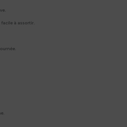
ve.
acile à assortir.
journée.
e.