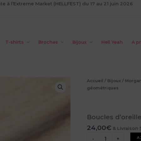
te à l’Extreme Market (HELLFEST) du 17 au 21 juin 2026
T-shirts
Broches
Bijoux
Hell Yeah
A p
Accueil
/
Bijoux
/
Morga
géométriques
Boucles d’oreil
24,00
€
& Livraison 
quantité
A
-
+