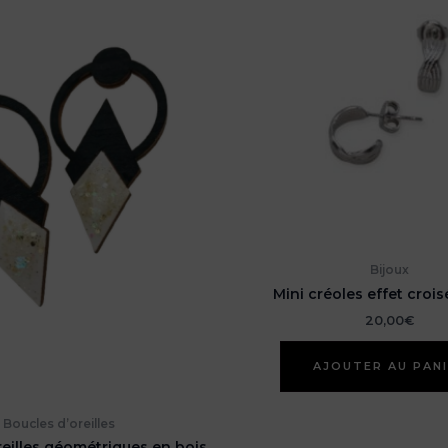
Bijoux
Mini créoles effet crois
20,00
€
AJOUTER AU PAN
Boucles d’oreilles
reilles géométriques en bois