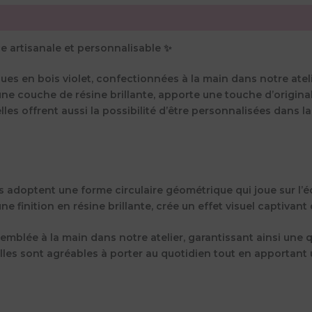
ce artisanale et personnalisable ✨
ques en bois violet, confectionnées à la main dans notre atel
une couche de résine brillante, apporte une touche d’origina
les offrent aussi la possibilité d’être personnalisées dans l
s adoptent une forme circulaire géométrique qui joue sur l’équ
 une finition en résine brillante, crée un effet visuel captiva
blée à la main dans notre atelier, garantissant ainsi une qu
eilles sont agréables à porter au quotidien tout en apportant