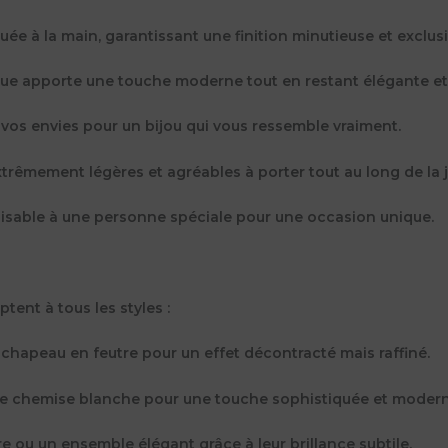
uée à la main, garantissant une finition minutieuse et exclusi
ue apporte une touche moderne tout en restant élégante et f
 vos envies pour un bijou qui vous ressemble vraiment.
extrêmement légères et agréables à porter tout au long de la 
nalisable à une personne spéciale pour une occasion unique.
tent à tous les styles :
 chapeau en feutre pour un effet décontracté mais raffiné.
u une chemise blanche pour une touche sophistiquée et modern
re ou un ensemble élégant grâce à leur brillance subtile.