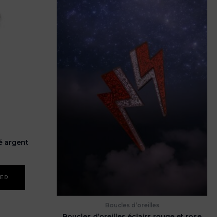
é argent
IER
Boucles d’oreilles
Boucles d’oreilles éclairs rouge et rose