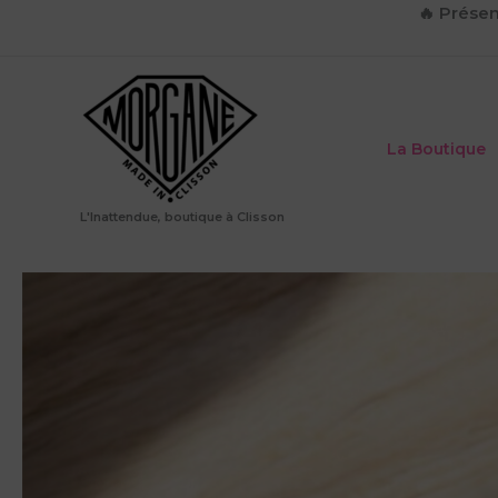
Aller
🔥
Présen
au
contenu
La Boutique
L'Inattendue, boutique à Clisson