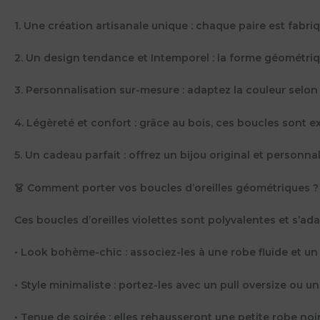
1. Une création artisanale unique : chaque paire est fabriq
2. Un design tendance et Intemporel : la forme géométriq
3. Personnalisation sur-mesure : adaptez la couleur selon
4. Légèreté et confort : grâce au bois, ces boucles sont 
5. Un cadeau parfait : offrez un bijou original et person
👗 Comment porter vos boucles d’oreilles géométriques ?
Ces boucles d’oreilles violettes sont polyvalentes et s’adap
• Look bohème-chic : associez-les à une robe fluide et un
• Style minimaliste : portez-les avec un pull oversize o
• Tenue de soirée : elles rehausseront une petite robe noi