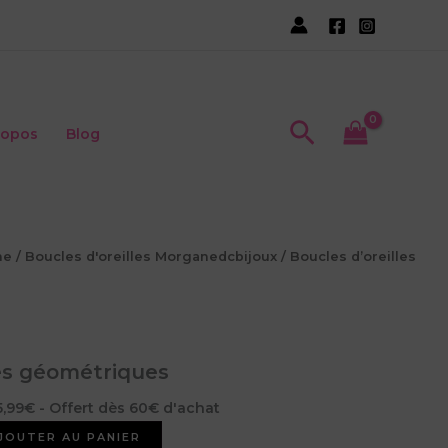
d’oreilles
géométriques
Recherche
ropos
Blog
ne
/
Boucles d'oreilles Morganedcbijoux
/ Boucles d’oreilles
les géométriques
5,99€ - Offert dès 60€ d'achat
JOUTER AU PANIER