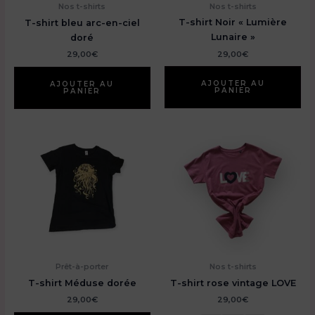
Nos t-shirts
Nos t-shirts
T-shirt Noir « Lumière
T-shirt bleu arc-en-ciel
Lunaire »
doré
29,00
€
29,00
€
AJOUTER AU
AJOUTER AU
PANIER
PANIER
Prêt-à-porter
Nos t-shirts
T-shirt Méduse dorée
T-shirt rose vintage LOVE
29,00
€
29,00
€