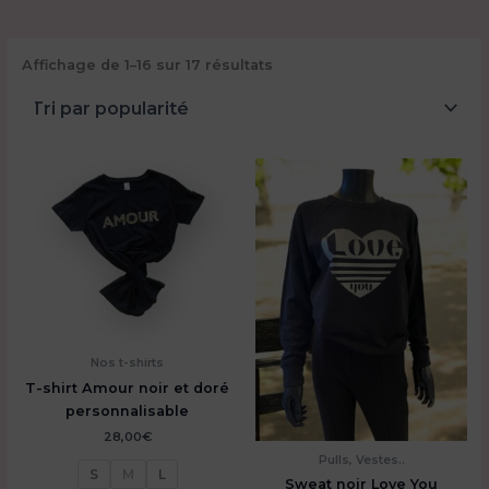
Trié
Affichage de 1–16 sur 17 résultats
par
popularité
Nos t-shirts
T-shirt Amour noir et doré
personnalisable
28,00
€
Pulls, Vestes..
S
M
L
Sweat noir Love You