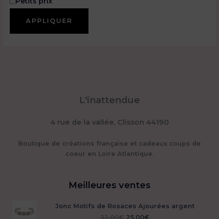
Petits prix
e
APPLIQUER
L'inattendue
4 rue de la vallée, Clisson 44190
Boutique de créations française et cadeaux coups de
coeur en Loire Atlantique.
Meilleures ventes
Jonc Motifs de Rosaces Ajourées argent
Le
Le
32,00
€
25,00
€