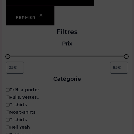
FERMER
Filtres
Prix
Catégorie
C
Prêt-à-porter
a
Pulls, Vestes..
t
T-shirts
é
Nos t-shirts
g
o
T-shirts
r
Hell Yeah
i