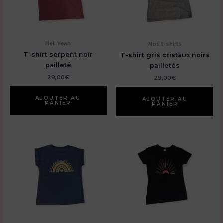
su
sur
la
la
pa
page
du
du
Hell Yeah
Nos t-shirts
pr
produit
T-shirt serpent noir
T-shirt gris cristaux noirs
pailleté
pailletés
29,00
€
29,00
€
AJOUTER AU
AJOUTER AU
PANIER
PANIER