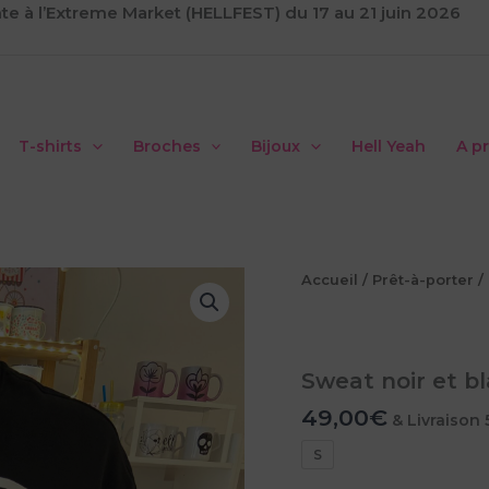
te à l’Extreme Market (HELLFEST) du 17 au 21 juin 2026
T-shirts
Broches
Bijoux
Hell Yeah
A p
Accueil
/
Prêt-à-porter
/
Sweat noir et b
49,00
€
& Livraison 
S