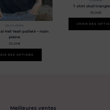
Unisexe
T-shirt skull triangl
35,00
€
CHOIX DES OPTI
Nos t-shirts
al Hell Yeah pailleté – main
pleine
32,00
€
Ce
OIX DES OPTIONS
produit
a
plusieurs
variations.
Les
options
peuvent
être
choisies
sur
Meilleures ventes