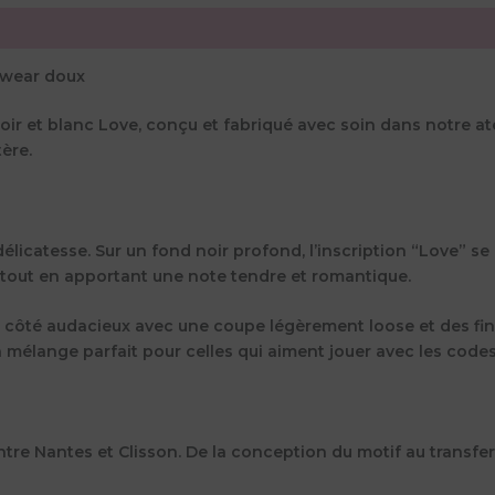
etwear doux
oir et blanc Love, conçu et fabriqué avec soin dans notre atel
ère.
délicatesse. Sur un fond noir profond, l’inscription “Love” 
n tout en apportant une note tendre et romantique.
 un côté audacieux avec une coupe légèrement loose et des f
 mélange parfait pour celles qui aiment jouer avec les code
ntre Nantes et Clisson. De la conception du motif au transfe