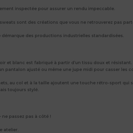
usement inspectée pour assurer un rendu impeccable.
os sweats sont des créations que vous ne retrouverez pas part
se démarque des productions industrielles standardisées.
ir et blanc est fabriqué à partir d’un tissu doux et résistan
 un pantalon ajusté ou même une jupe midi pour casser les c
, au col et à la taille ajoutent une touche rétro-sport qui s
is toujours stylé.
– ne passez pas à côté !
 atelier.