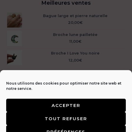
Meilleures ventes
Bague large et pierre naturelle
20,00
€
Broche lune pailletée
11,00
€
Broche I Love You noire
12,00
€
Nous utilisons des cookies pour optimiser notre site web et
notre service.
ACCEPTER
Livraison &
TOUT REFUSER
retours 🚚
|
CGV & Mentions légales ⚖️
|
FAQ
|
Politique de
confidentialité 🔒
|
Contact 📩
PRÉFÉRENCES