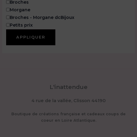
a
Broches
t
Morgane
é
Broches - Morgane dcBijoux
g
o
Petits prix
r
i
APPLIQUER
e
L'inattendue
4 rue de la vallée, Clisson 44190
Boutique de créations française et cadeaux coups de
coeur en Loire Atlantique.