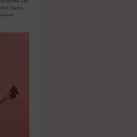
pulaires ces
lité. Dans
 verres