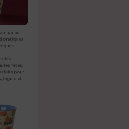
main ou au
nd pratiques
niques.
e, les
, les fêtes,
arfaits pour
, légers et