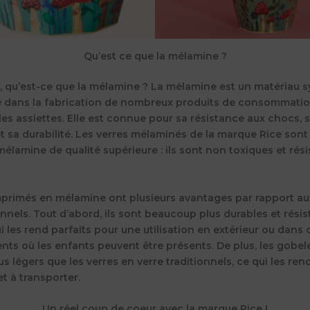
Qu’est ce que la mélamine ?
, qu’est-ce que la mélamine ? La mélamine est un matériau 
isé dans la fabrication de nombreux produits de consommatio
 les assiettes. Elle est connue pour sa résistance aux chocs, 
et sa durabilité. Les verres mélaminés de la marque Rice sont
mélamine de qualité supérieure : ils sont non toxiques et rés
mprimés en mélamine ont plusieurs avantages par rapport au
onnels. Tout d’abord, ils sont beaucoup plus durables et rési
i les rend parfaits pour une utilisation en extérieur ou dans 
ts où les enfants peuvent être présents. De plus, les gobel
 légers que les verres en verre traditionnels, ce qui les rend
t à transporter.
Un réel coup de coeur avec la marque Rice !