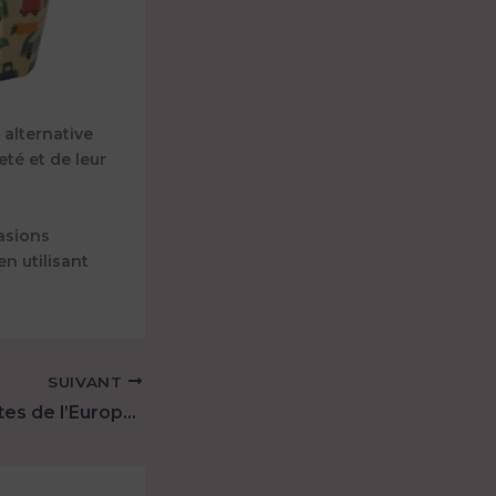
 alternative
eté et de leur
casions
en utilisant
SUIVANT
Les foulards baltes de l’Europe de l’Est