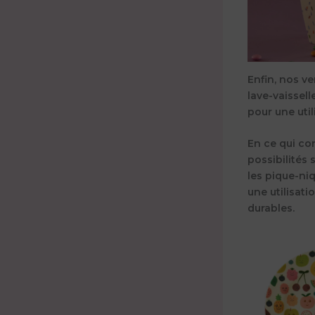
Enfin, nos ve
lave-vaissell
pour une uti
En ce qui con
possibilités s
les pique-ni
une
utilisat
durables.