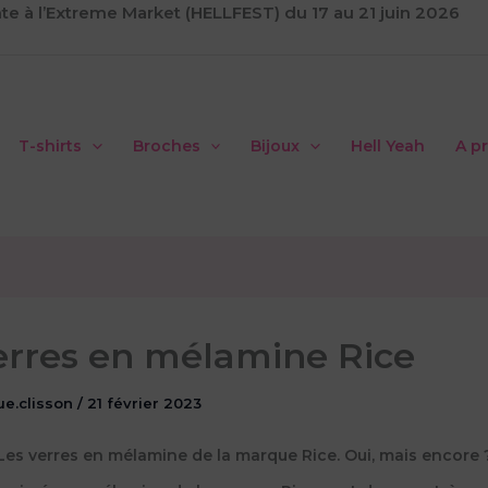
te à l’Extreme Market (HELLFEST) du 17 au 21 juin 2026
T-shirts
Broches
Bijoux
Hell Yeah
A p
erres en mélamine Rice
ue.clisson
/
21 février 2023
Les verres en mélamine de la marque Rice. Oui, mais encore 