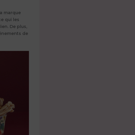
la marque
e qui les
ien. De plus,
vénements de