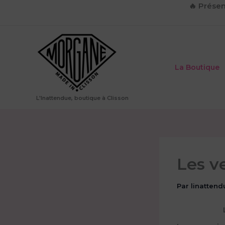
Aller
🔥
Présen
au
contenu
La Boutique
L'Inattendue, boutique à Clisson
Les v
Par
linattend