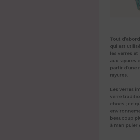
Tout d’abord
qui est util
les verres et
aux rayures 
partir d’une 
rayures.
Les verres i
verre traditi
chocs ; ce qu
environnemen
beaucoup plus
à manipuler e