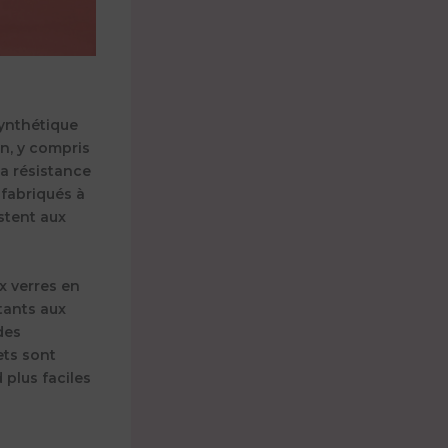
synthétique
n, y compris
sa résistance
 fabriqués à
istent aux
x verres en
stants aux
des
ets sont
 plus faciles