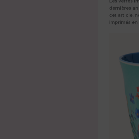
Les verres i
dernières an
cet article, 
imprimés en m