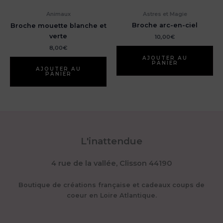
Astres et Magie
Animaux
Broche arc-en-ciel
Broche mouette blanche et
verte
10,00
€
8,00
€
AJOUTER AU
PANIER
AJOUTER AU
PANIER
L'inattendue
4 rue de la vallée, Clisson 44190
Boutique de créations française et cadeaux coups de
coeur en Loire Atlantique.