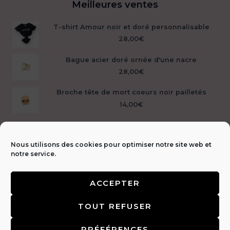
Meilleures ventes
T-shirt Amour noir et doré personnalisable
28,00
€
Bague acier doré ornée d'une nacre
28,00
€
Broche tête de mort coeurs noir pailletés
14,00
€
Nous utilisons des cookies pour optimiser notre site web et
notre service.
ACCEPTER
Livraison &
TOUT REFUSER
retours 🚚
|
CGV & Mentions légales ⚖️
|
FAQ
|
Politique de
confidentialité 🔒
|
Contact 📩
PRÉFÉRENCES