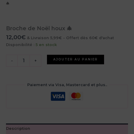
🎄
Broche de Noël houx 🎄
12,00
€
& Livraison 5,99€ - Offert dès 60€ d'achat
Disponibilité :
5 en stock
quantité
AJOUTER AU PANIER
-
+
de
Broche
de
Noël
Paiement via Visa, Mastercard et plus..
houx
🎄
Description