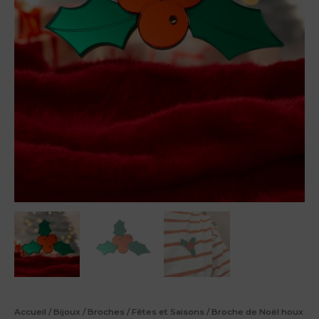
Accueil
/
Bijoux
/
Broches
/
Fêtes et Saisons
/ Broche de Noël houx