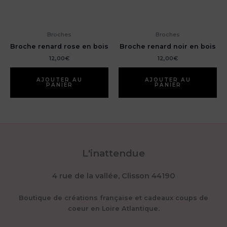
Broches
Broches
Broche renard rose en bois
Broche renard noir en bois
12,00
€
12,00
€
AJOUTER AU
AJOUTER AU
PANIER
PANIER
L'inattendue
4 rue de la vallée, Clisson 44190
Boutique de créations française et cadeaux coups de
coeur en Loire Atlantique.