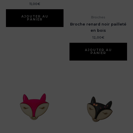
11,00
€
AJOUTER AU
Broches
PANIER
Broche renard noir pailleté
en bois
12,00
€
AJOUTER AU
PANIER